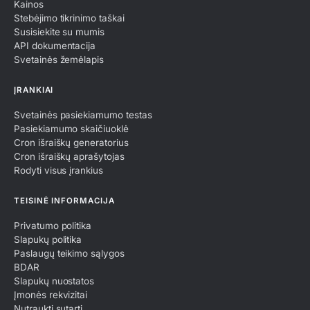
Kainos
Stebėjimo tikrinimo taškai
🇺🇸
New York · us-east-1
Susisiekite su mumis
API dokumentacija
🇯🇵
Tokyo · ap-tokyo
Svetainės žemėlapis
ĮRANKIAI
CAPTURED RESPONSE
Svetainės pasiekiamumo testas
// HTTP response · headers
Pasiekiamumo skaičiuoklė
HTTP/1.1
503
Service Unavailable
Cron išraiškų generatorius
Server: nginx
Cron išraiškų aprašytojas
Retry-After:
120
Rodyti visus įrankius
Content-Type: text/html
TEISINĖ INFORMACIJA
Privatumo politika
Slapukų politika
Paslaugų teikimo sąlygos
BDAR
Slapukų nuostatos
Įmonės rekvizitai
Nutraukti sutartį