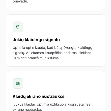
prievadu.
Northwind website
SVETAINĖS URL
https://northwind.io
HTTPS · SSL galioja · atsakas 200 iš eu-fra per 142 ms
Jokių klaidingų signalų
PATIKROS DAŽNUMAS
Uptimia optimizuota, kad būtų išvengta klaidingų
Kas 30 sekundžių
signalų. Atliekamos kruopščios patikros, siekiant
SIŲSTI PRANEŠIMUS PER
užtikrinti pranešimų tikslumą.
×
×
×
Email
Slack
WhatsApp
SM
Pridėkite Discord, Teams, PagerDuty, Telegram, 
+
app.uptimia.com
/cp/reports
Klaidų ekrano nuotraukos
Įvykus klaidai, Uptimia užfiksuoja jūsų svetainės
ekrano nuotrauką.