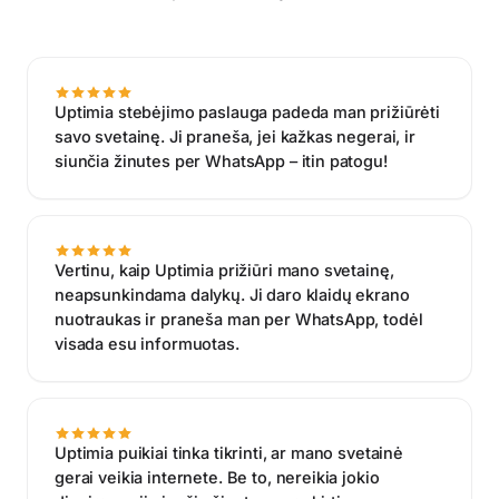
Uptimia stebėjimo paslauga padeda man prižiūrėti
savo svetainę. Ji praneša, jei kažkas negerai, ir
siunčia žinutes per WhatsApp – itin patogu!
Vertinu, kaip Uptimia prižiūri mano svetainę,
neapsunkindama dalykų. Ji daro klaidų ekrano
nuotraukas ir praneša man per WhatsApp, todėl
visada esu informuotas.
app.uptimia.com
/cp/incidents/4128
Uptimia puikiai tinka tikrinti, ar mano svetainė
gerai veikia internete. Be to, nereikia jokio