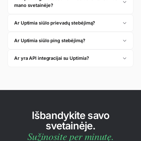
Mėnesio našumo ataskaita
KAS
mano svetainėje?
Kasdienė SSL patikra
Ar Uptimia siūlo prievadų stebėjimą?
Ar Uptimia siūlo ping stebėjimą?
Ar yra API integracijai su Uptimia?
Išbandykite savo
svetainėje.
Sužinosite per minutę.