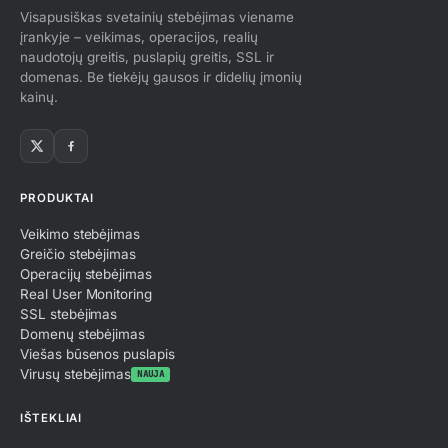
Visapusiškas svetainių stebėjimas viename
įrankyje – veikimas, operacijos, realių
naudotojų greitis, puslapių greitis, SSL ir
domenas. Be tiekėjų gausos ir didelių įmonių
kainų.
Search monitors, pages…
PRODUKTAI
Incidents · #4128
Veikimo stebėjimas
Root Cause Analysis
Greičio stebėjimas
Operacijų stebėjimas
Real User Monitoring
MONITOR
DURATION
SSL stebėjimas
checkout.northwind.io
2h 15m 32s
Domenų stebėjimas
Viešas būsenos puslapis
Virusų stebėjimas
NAUJA
DETECTED FROM 3 OF 3 CHECKPOINTS
IŠTEKLIAI
🇩🇪
Frankfurt · eu-fra