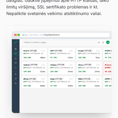
daugiau. Gaukite įspėjimus apie HTTP klaidas, laiko
limitų viršijimą, SSL sertifikato problemas ir kt.
Nepalikite svetainės veikimo atsitiktinumo valiai.