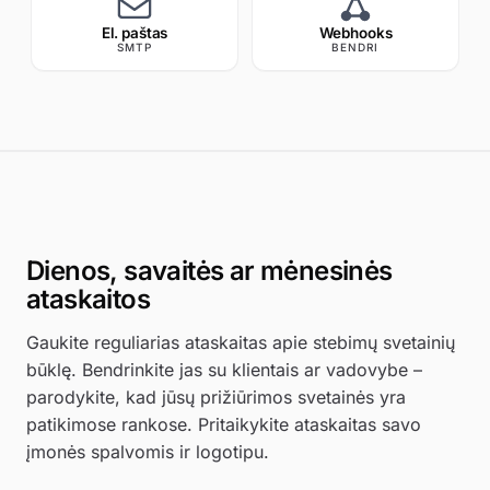
El. paštas
Webhooks
SMTP
BENDRI
app.uptimia.com
/cp/monitors/new
Dienos, savaitės ar mėnesinės
ataskaitos
Gaukite reguliarias ataskaitas apie stebimų svetainių
būklę. Bendrinkite jas su klientais ar vadovybe –
parodykite, kad jūsų prižiūrimos svetainės yra
patikimose rankose. Pritaikykite ataskaitas savo
įmonės spalvomis ir logotipu.