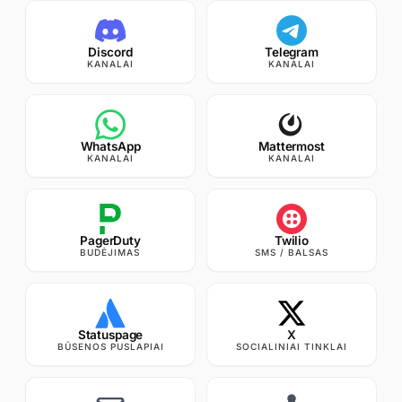
🇯🇵
Tokijas, Japonija
Discord
Telegram
🇮🇳
Mumbajus, Indija
KANALAI
KANALAI
WhatsApp
Mattermost
KANALAI
KANALAI
PagerDuty
Twilio
BUDĖJIMAS
SMS / BALSAS
Statuspage
X
BŪSENOS PUSLAPIAI
SOCIALINIAI TINKLAI