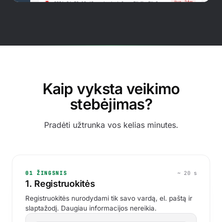
RESPONSE TIME
24.04
26.04
28.04
Kaip vyksta veikimo
stebėjimas?
RECENT ACTIVITY
Down — HTTP 503 (Service Unavailable)
Pradėti užtrunka vos kelias minutes.
2026-04-30 19:42 · checked from EU-W, EU-C,
US-E
Recovered — HTTP 200 OK
2026-04-28 14:02 · response normalised at 412 ms
01 ŽINGSNIS
~ 20 s
1. Registruokitės
Down — connection timed out (30 s)
2026-04-28 12:30 · confirmed from 3 of 3
Registruokitės nurodydami tik savo vardą, el. paštą ir
regions
slaptažodį. Daugiau informacijos nereikia.