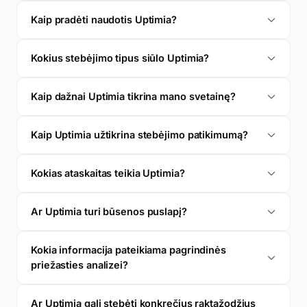
Kaip pradėti naudotis Uptimia?
Kokius stebėjimo tipus siūlo Uptimia?
Kaip dažnai Uptimia tikrina mano svetainę?
Kaip Uptimia užtikrina stebėjimo patikimumą?
Kokias ataskaitas teikia Uptimia?
Search monitors, pages…
Ar Uptimia turi būsenos puslapį?
Suplanuotos ataskaitos
Kokia informacija pateikiama pagrindinės
priežasties analizei?
Savaitinė infrastruktūros ataskaita
KAS SAV
Ar Uptimia gali stebėti konkrečius raktažodžius