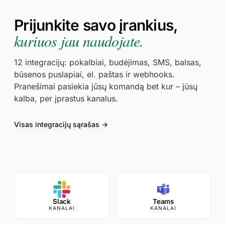
Stebėjimo vietos
1
Pasirinkite, iš kurių vietų vykdyti patikras
Prijunkite savo įrankius,
kuriuos jau naudojate.
Naudoti visas stebėjimo vietas
(rekomenduojama)
Pasirinkta 14 iš 171 stebėjimo vietų
12 integracijų: pokalbiai, budėjimas, SMS, balsas,
(5/5)
Europa
būsenos puslapiai, el. paštas ir webhooks.
Pranešimai pasiekia jūsų komandą bet kur – jūsų
🇬🇧
Londonas, Jungtinė Karalystė
kalba, per įprastus kanalus.
🇳🇱
Amsterdamas, Nyderlandai
Visas integracijų sąrašas →
🇸🇪
Stokholmas, Švedija
(3/5)
Šiaurės Amerika
🇺🇸
Niujorkas, Jungtinės Valstijos
🇨🇦
Torontas, Kanada
🇲🇽
Slack
Teams
Meksikas, Meksika
KANALAI
KANALAI
(2/4)
Azija