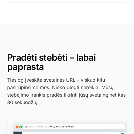
UP
blog.northwind.io
UP
app.northwind.io
100.00%
280ms
99.96%
198
Pradėti stebėti – labai
paprasta
Tiesiog įveskite svetainės URL – viskuo kitu
pasirūpinsime mes. Nieko diegti nereikia. Mūsų
stebėjimo įrankis pradės tikrinti jūsų svetainę net kas
30 sekundžių.