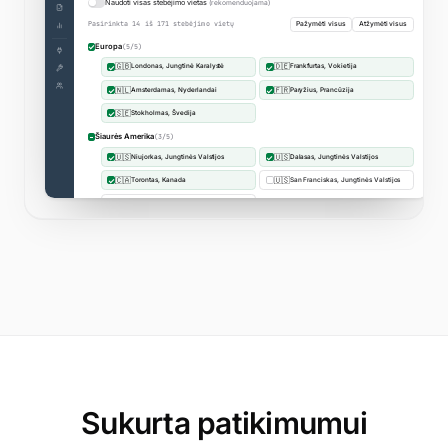
app.uptimia.com
/cp/monitors
Sukurta patikimumui