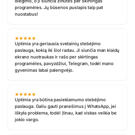
diegimo, o ji siunčia žinutes per skirtingas
programėles. Jų būsenos puslapis taip pat
nuostabus!
Uptimia yra geriausia svetainių stebėjimo
paslauga, kokią iki šiol radau. Ji siunčia man klaidų
ekrano nuotraukas ir rašo per skirtingas
programėles, pavyzdžiui, Telegram, todėl mano
gyvenimas labai palengvėjo.
Uptimia yra būtina pasiekiamumo stebėjimo
paslauga. Galiu gauti pranešimus į WhatsApp, jei
iškyla problema, todėl žinau, kad viskas veikia be
jokio vargo.