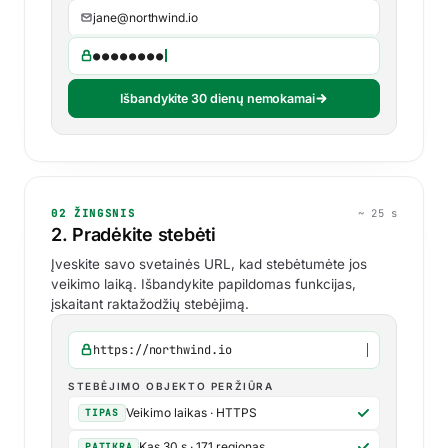
jane@northwind.io
●●●●●●●●
Išbandykite 30 dienų nemokamai
02 ŽINGSNIS
~ 25 s
2. Pradėkite stebėti
Įveskite savo svetainės URL, kad stebėtumėte jos
veikimo laiką. Išbandykite papildomas funkcijas,
įskaitant raktažodžių stebėjimą.
https://northwind.io
STEBĖJIMO OBJEKTO PERŽIŪRA
Veikimo laikas · HTTPS
TIPAS
Kas 30 s · 171 regionas
PATIKRA