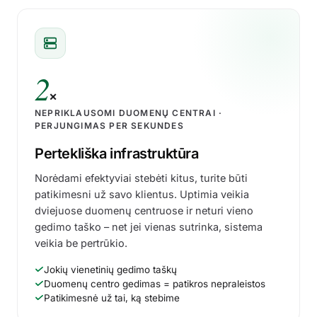
2
×
NEPRIKLAUSOMI DUOMENŲ CENTRAI ·
PERJUNGIMAS PER SEKUNDES
Search monitors, pages…
Pertekliška infrastruktūra
Norėdami efektyviai stebėti kitus, turite būti
www
API
UPTIME
UPTIME
⋮
UP
www.northwind.io
UP
api.northwind.io
patikimesni už savo klientus. Uptimia veikia
dviejuose duomenų centruose ir neturi vieno
100.00%
188ms
99.99%
142
gedimo taško – net jei vienas sutrinka, sistema
veikia be pertrūkio.
Admin
Status
UPTIME
UPTIME
⋮
UP
admin.northwind.io
UP
status.northwind.
Jokių vienetinių gedimo taškų
100.00%
212ms
100.00%
154
Duomenų centro gedimas = patikros nepraleistos
Patikimesnė už tai, ką stebime
Blog
App
UPTIME
UPTIME
⋮