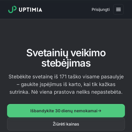
Prisijungti
Kainos
Svetainių veikimo stebėjimas
Svetainių veikimo
Svetainių greičio stebėjimas
stebėjimas
Real User Monitoring
Svetainių operacijų stebėjimas
Stebėkite svetainę iš 171 taško visame pasaulyje
– gaukite įspėjimus iš karto, kai tik kažkas
SSL sertifikato stebėjimas
sutrinka. Nė viena prastova neliks nepastebėta.
Domenų galiojimo stebėjimas
Virusų stebėjimas
Išbandykite 30 dienų nemokamai
Viešas būsenos puslapis
Žiūrėti kainas