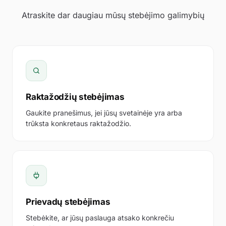
Atraskite dar daugiau mūsų stebėjimo galimybių
Raktažodžių stebėjimas
Gaukite pranešimus, jei jūsų svetainėje yra arba
trūksta konkretaus raktažodžio.
Search monitors, pages…
Pridėti stebėjimo objektą
1
Prievadų stebėjimas
Įklijuokite URL – dažnumą, regionus ir SSL patikras
Stebėkite, ar jūsų paslauga atsako konkrečiu
STEBĖJIMO OBJEKTO PAVADINIMAS