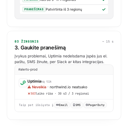
Patvirtinta iš 3 regionų
PRANEŠIMAS
03 ŽINGSNIS
~ 15 s
3. Gaukite pranešimą
Įvykus problemai, Uptimia nedelsdama įspės jus el.
paštu, SMS žinute, per Slack ar kitas integracijas.
#
alerts-prod
Uptimia
ką tik
⚠ Neveikia
· northwind.io neatsako
503
laiko riba · 30 s
3 / 3 regionai
Taip pat išsiųsta į
Email
SMS
PagerDuty