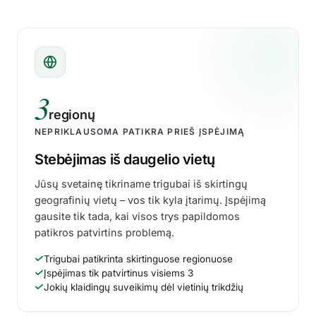
3
regionų
NEPRIKLAUSOMA PATIKRA PRIEŠ ĮSPĖJIMĄ
Stebėjimas iš daugelio vietų
Jūsų svetainę tikriname trigubai iš skirtingų
geografinių vietų – vos tik kyla įtarimų. Įspėjimą
gausite tik tada, kai visos trys papildomos
patikros patvirtins problemą.
Trigubai patikrinta skirtinguose regionuose
Įspėjimas tik patvirtinus visiems 3
Jokių klaidingų suveikimų dėl vietinių trikdžių
app.uptimia.com
/cp/monitors/new