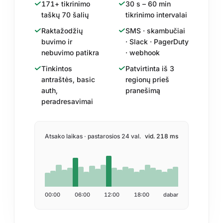
171+ tikrinimo
30 s – 60 min
taškų 70 šalių
tikrinimo intervalai
Raktažodžių
SMS · skambučiai
buvimo ir
· Slack · PagerDuty
nebuvimo patikra
· webhook
Tinkintos
Patvirtinta iš 3
antraštės, basic
regionų prieš
auth,
pranešimą
peradresavimai
Atsako laikas · pastarosios 24 val.
vid. 218 ms
00:00
06:00
12:00
18:00
dabar