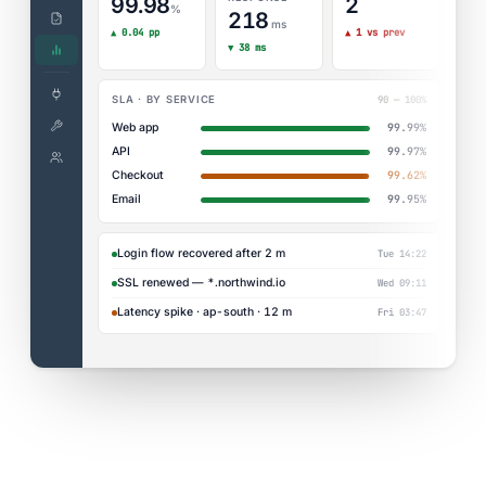
99.98
2
%
218
ms
▲ 0.04 pp
▲ 1 vs prev
▼ 38 ms
90 — 100%
SLA · BY SERVICE
Web app
99.99%
API
99.97%
Checkout
99.62%
Email
99.95%
Login flow recovered after 2 m
Tue 14:22
SSL renewed — *.northwind.io
Wed 09:11
Latency spike · ap-south · 12 m
Fri 03:47