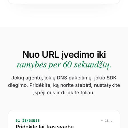
Nuo URL įvedimo iki
ramybės per 60 sekundžių.
Jokių agentų, jokių DNS pakeitimų, jokio SDK
diegimo. Pridėkite, ką norite stebėti, nustatykite
įspėjimus ir dirbkite toliau.
01 ŽINGSNIS
~ 18 s
Pridėkite tai, kas svarbu