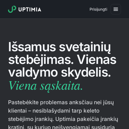
Prisijungti
Kainos
Išsamus svetainių
Svetainių veikimo stebėjimas
stebėjimas. Vienas
Svetainių greičio stebėjimas
valdymo skydelis.
Real User Monitoring
Viena sąskaita.
Svetainių operacijų stebėjimas
SSL sertifikato stebėjimas
Pastebėkite problemas anksčiau nei jūsų
Domenų galiojimo stebėjimas
klientai – nesiblašydami tarp keleto
stebėjimo įrankių. Uptimia pakeičia įrankių
Virusų stebėjimas
kratinį, su kuriuo neišvengiamai susiduria