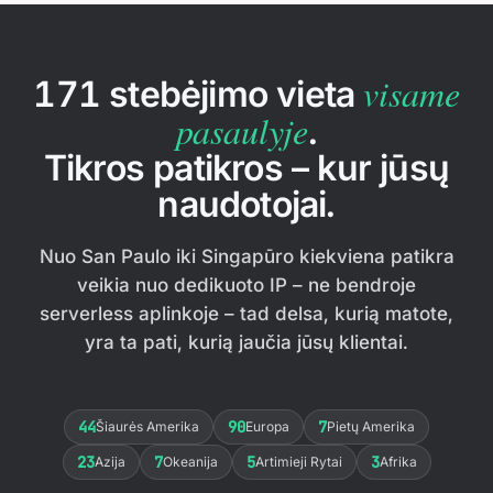
visame
171 stebėjimo vieta
pasaulyje
.
Tikros patikros – kur jūsų
naudotojai.
Nuo San Paulo iki Singapūro kiekviena patikra
veikia nuo dedikuoto IP – ne bendroje
serverless aplinkoje – tad delsa, kurią matote,
yra ta pati, kurią jaučia jūsų klientai.
44
90
7
Šiaurės Amerika
Europa
Pietų Amerika
23
7
5
3
Azija
Okeanija
Artimieji Rytai
Afrika