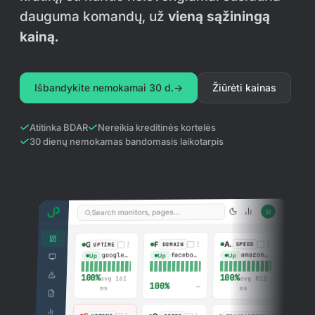
Viešas būsenos puslapis
dauguma komandų, už
vieną sąžiningą
kainą.
Nemokami įrankiai
Susisiekti
Išbandykite nemokamai 30 d.
→
Žiūrėti kainas
Žinių bazė
Atitinka BDAR
Nereikia kreditinės kortelės
30 dienų nemokamas bandomasis laikotarpis
Prisijungti
Išbandykite nemokamai
U
Search monitors, pages…
⋮
⋮
Amazon
⋮
Facebook
Google
SPEED
DOMAIN
UPTIME
amazon.com
facebook.com
google.com
Up
Up
Up
100%
100%
avg 812
avg 161
100%
—
ms
ms