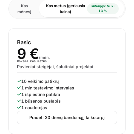
Kas
Kas metus (geriausia
sutaupykite iki
13 %
mėnesį
kaina)
Basic
9 €
/mėn.
Mokama kas metus
Pavieniai steigėjai, šalutiniai projektai
10 veikimo patikrų
1 min testavimo intervalas
1 išplėstinė patikra
1 būsenos puslapis
1 naudotojas
Pradėti 30 dienų bandomąjį laikotarpį