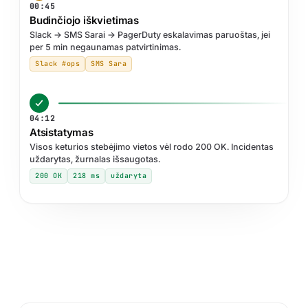
00:45
Budinčiojo iškvietimas
Slack → SMS Sarai → PagerDuty eskalavimas paruoštas, jei
per 5 min negaunamas patvirtinimas.
Slack #ops
SMS Sara
04:12
Atsistatymas
Visos keturios stebėjimo vietos vėl rodo 200 OK. Incidentas
uždarytas, žurnalas išsaugotas.
200 OK
218 ms
uždaryta