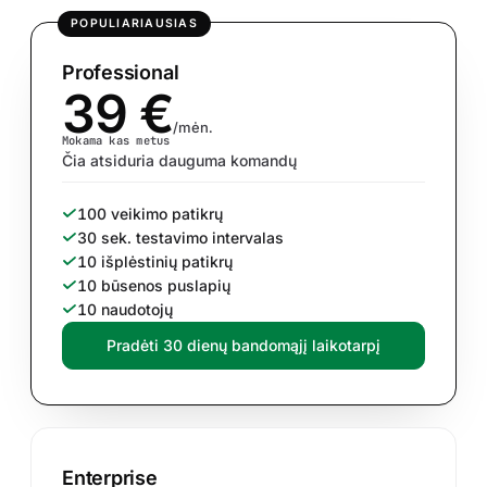
POPULIARIAUSIAS
Professional
39 €
/mėn.
Mokama kas metus
Čia atsiduria dauguma komandų
100 veikimo patikrų
30 sek. testavimo intervalas
10 išplėstinių patikrų
10 būsenos puslapių
10 naudotojų
Pradėti 30 dienų bandomąjį laikotarpį
Enterprise