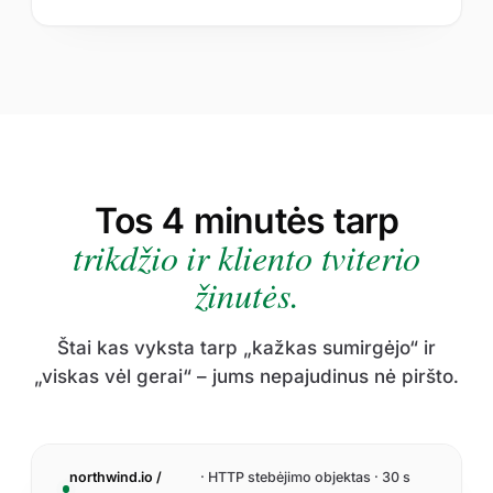
Tos 4 minutės tarp
trikdžio ir kliento tviterio
žinutės.
Štai kas vyksta tarp „kažkas sumirgėjo“ ir
„viskas vėl gerai“ – jums nepajudinus nė piršto.
northwind.io /
· HTTP stebėjimo objektas · 30 s