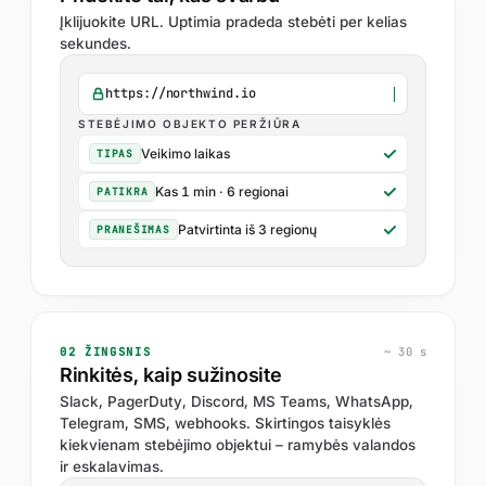
Įklijuokite URL. Uptimia pradeda stebėti per kelias
sekundes.
https://northwind.io
STEBĖJIMO OBJEKTO PERŽIŪRA
Veikimo laikas
TIPAS
Kas 1 min · 6 regionai
PATIKRA
Patvirtinta iš 3 regionų
PRANEŠIMAS
02 ŽINGSNIS
~ 30 s
Rinkitės, kaip sužinosite
Slack, PagerDuty, Discord, MS Teams, WhatsApp,
Telegram, SMS, webhooks. Skirtingos taisyklės
kiekvienam stebėjimo objektui – ramybės valandos
ir eskalavimas.