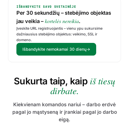
IŠBANDYKITE SAVO SVETAINĖJE
Per 30 sekundžių – stebėjimo objektas
kortelės nereikia
jau veikia –
.
Įveskite URL registruojantis – vienu ypu sukursime
dažniausius stebėjimo objektus: veikimo, SSL ir
domeno.
Išbandykite nemokamai 30 dienų
→
iš tiesų
Sukurta taip, kaip
dirbate.
Kiekvienam komandos nariui – darbo erdvė
pagal jo mąstyseną ir įrankiai pagal jo darbo
eigą.