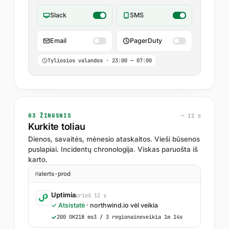
Slack
SMS
Email
PagerDuty
Tyliosios valandos · 23:00 — 07:00
03 ŽINGSNIS
~ 12 s
Kurkite toliau
Dienos, savaitės, mėnesio ataskaitos. Vieši būsenos
puslapiai. Incidentų chronologija. Viskas paruošta iš
karto.
#
alerts-prod
Uptimia
prieš 12 s
✓ Atsistatė
· northwind.io vėl veikia
200 OK
218 ms
3 / 3 regionai
neveikia 1m 14s