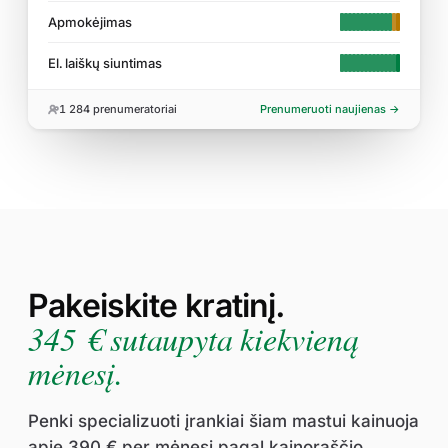
Apmokėjimas
El. laiškų siuntimas
1 284
prenumeratoriai
Prenumeruoti naujienas →
Pakeiskite kratinį.
345 € sutaupyta kiekvieną
mėnesį.
Penki specializuoti įrankiai šiam mastui kainuoja
apie 390 € per mėnesį pagal kainoraščio