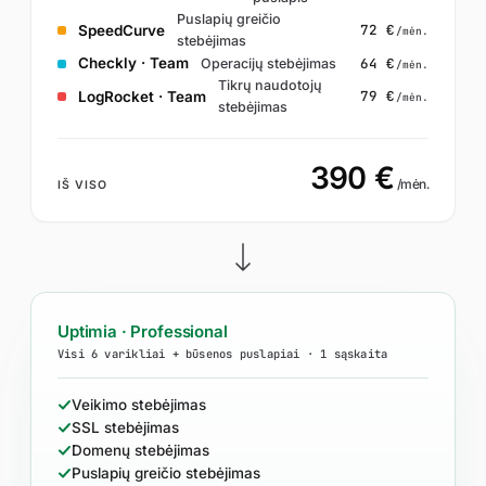
Puslapių greičio
72 €
SpeedCurve
/mėn.
stebėjimas
64 €
Checkly · Team
Operacijų stebėjimas
/mėn.
Tikrų naudotojų
79 €
LogRocket · Team
/mėn.
stebėjimas
390 €
/mėn.
IŠ VISO
Uptimia · Professional
Visi 6 varikliai + būsenos puslapiai · 1 sąskaita
Veikimo stebėjimas
SSL stebėjimas
Domenų stebėjimas
Puslapių greičio stebėjimas