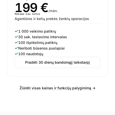
199 €
/mėn.
Mokama kas metus
Agentūros ir kelių prekės ženklų operacijos
1 000 veikimo patikrų
30 sek. testavimo intervalas
100 išplėstinių patikrų
Neriboti būsenos puslapiai
100 naudotojų
Pradėti 30 dienų bandomąjį laikotarpį
Žiūrėti visas kainas ir funkcijų palyginimą →