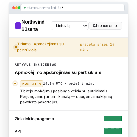
status.northwind.io
/
Northwind ·
Prenumeruoti
Būsena
Tiriama · Apmokėjimas su
pradėta prieš 14
min.
pertrūkiais
AKTYVUS INCIDENTAS
Apmokėjimo apdorojimas su pertrūkiais
14:24 UTC ·
prieš 6 min.
NUSTATYTA
Tiekėjo mokėjimų paslauga veikia su sutrikimais.
Perjungiame į antrinį kanalą — dauguma mokėjimų
pavyksta pakartojus.
Žiniatinklio programa
API