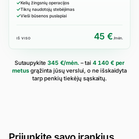
Kelių žingsnių operacijos
Tikrų naudotojų stebėjimas
Vieši būsenos puslapiai
45 €
/mėn.
IŠ VISO
Sutaupykite
345 €/mėn.
– tai
4 140 € per
metus
grąžinta jūsų verslui, o ne išskaidyta
tarp penkių tiekėjų sąskaitų.
Prijunkite savo įrankius,