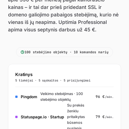
kainas – ir tai dar prieš pridedant SSL ir
domeno galiojimo pabaigos stebėjimą, kurio nė
vienas iš jų neapima. Uptimia Professional
apima visus septynis darbus už 45 €.
100 stebėjimo objektų · 10 komandos narių
Kratinys
5 tiekėjai · 5 sąskaitos · 5 prisijungimai
Veikimo stebėjimas · 100
96 €
Pingdom
/mėn.
stebėjimo objektų
Su prekės
ženklu
79 €
Statuspage.io · Startup
pritaikytas
/mėn.
būsenos
puslapis