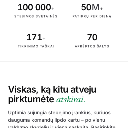
100 000
50
M
+
+
STEBIMOS SVETAINĖS
PATIKRŲ PER DIENĄ
171
70
+
TIKRINIMO TAŠKAI
APRĖPTOS ŠALYS
Viskas, ką kitu atveju
atskirai.
pirktumėte
Uptimia sujungia stebėjimo įrankius, kuriuos
dauguma komandų lipdo kartu – po vienu
valdymo skydeliu ir viena sąskaita. Pasirinkite