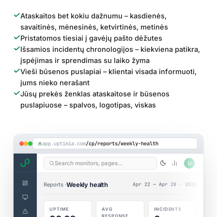
Ataskaitos bet kokiu dažnumu – kasdienės,
savaitinės, mėnesinės, ketvirtinės, metinės
Pristatomos tiesiai į gavėjų pašto dėžutes
Išsamios incidentų chronologijos – kiekviena patikra,
įspėjimas ir sprendimas su laiko žyma
Vieši būsenos puslapiai – klientai visada informuoti,
jums nieko nerašant
Jūsų prekės ženklas ataskaitose ir būsenos
puslapiuose – spalvos, logotipas, viskas
app.uptimia.com
/cp/reports/weekly-health
Search monitors, pages…
U
Weekly health
Reports ·
Apr 22 — Apr 28 · 2026
UPTIME
AVG
INCIDENTS
RESPONSE