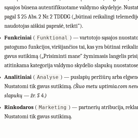
sąsajos būsena autentifikuotame valdymo skydelyje. Nusta
pagal § 25 Abs. 2 Nr. 2 TDDDG („būtinai reikalingi telemedij
naudotojas aiškiai paprašė, teikti").
Funkciniai
(
) — vartotojo sąsajos nuostato
Funktional
patogumo funkcijos, viršijančios tai, kas yra būtinai reikal
gavus sutikimą („Prisiminti mane" žymimasis langelis pri
atitinkama kategorija valdymo skydelio slapukų nuostatose 
Analitiniai
(
) — puslapių peržiūrų arba elgse
Analyse
Nustatomi tik gavus sutikimą.
(Šiuo metu uptimia.com nen
slapukų — žr. § 4.)
Rinkodaros
(
) — partnerių atribucija, rekl
Marketing
Nustatomi tik gavus sutikimą.