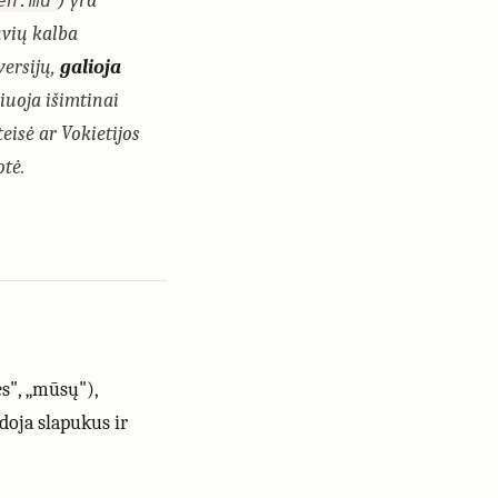
) yra
en.md
uvių kalba
versijų,
galioja
iuoja išimtinai
eisė ar Vokietijos
otė.
s", „mūsų"),
doja slapukus ir