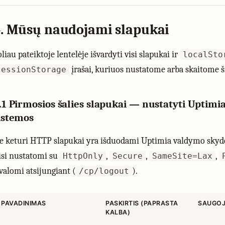
. Mūsų naudojami slapukai
liau pateiktoje lentelėje išvardyti visi slapukai ir
localSto
įrašai, kuriuos nustatome arba skaitome ši
sessionStorage
.1 Pirmosios šalies slapukai — nustatyti Uptimi
istemos
ie keturi HTTP slapukai yra išduodami Uptimia valdymo skyde
isi nustatomi su
,
,
,
HttpOnly
Secure
SameSite=Lax
švalomi atsijungiant (
).
/cp/logout
PAVADINIMAS
PASKIRTIS (PAPRASTA
SAUGOJ
KALBA)