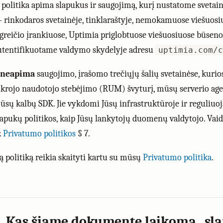
i politika apima slapukus ir saugojimą, kurį nustatome svetai
 rinkodaros svetainėje, tinklaraštyje, nemokamuose viešuo
 greičio įrankiuose, Uptimia priglobtuose viešuosiuose būseno
utentifikuotame valdymo skydelyje adresu
uptimia.com/c
neapima
saugojimo, įrašomo trečiųjų šalių svetainėse, kurio
ikrojo naudotojo stebėjimo (RUM) švyturį, mūsų serverio age
ūsų kalbų SDK. Jie vykdomi Jūsų infrastruktūroje ir reguliuo
lapukų politikos, kaip Jūsų lankytojų duomenų valdytojo. Va
.
Privatumo politikos
§ 7.
ią politiką reikia skaityti kartu su mūsų
Privatumo politika
.
. Kas šiame dokumente laikoma „sl