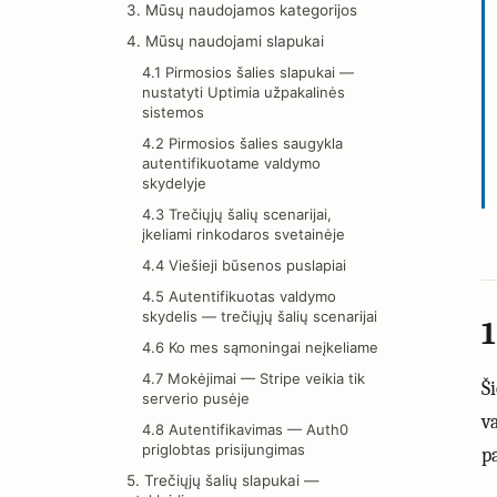
3. Mūsų naudojamos kategorijos
4. Mūsų naudojami slapukai
4.1 Pirmosios šalies slapukai —
nustatyti Uptimia užpakalinės
sistemos
4.2 Pirmosios šalies saugykla
autentifikuotame valdymo
skydelyje
4.3 Trečiųjų šalių scenarijai,
įkeliami rinkodaros svetainėje
4.4 Viešieji būsenos puslapiai
4.5 Autentifikuotas valdymo
skydelis — trečiųjų šalių scenarijai
1
4.6 Ko mes sąmoningai neįkeliame
4.7 Mokėjimai — Stripe veikia tik
Š
serverio pusėje
v
4.8 Autentifikavimas — Auth0
priglobtas prisijungimas
p
5. Trečiųjų šalių slapukai —