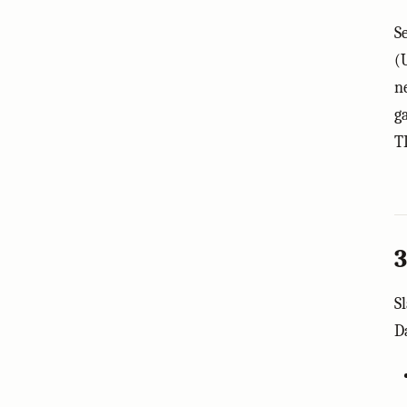
S
(
n
g
T
3
S
D