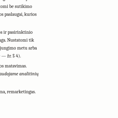
tomi be sutikimo
os paslaugai, kurios
s ir pasirinktinio
inga. Nustatomi tik
sijungimo metu arba
— žr. § 4).
nos matavimas.
audojame analitinių
ama, remarketingas.