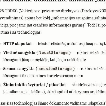
 25 TDDDG (Vokietijos e. privatumo direktyvos (Direktyva 2002
gyvendinimas) apima bet kokį „informacijos saugojimą galini
rieigą prie jame jau esančios informacijos gavimą". Todėl ši po
ertina šias technologijas:
HTTP slapukai
— teksto reikšmės, įrašomos į Jūsų naršyk
Vietinė saugykla (
)
— raktas–reikšmė 
localStorage
išsaugomi Jūsų naršyklėje, kol Jūs jų neištrinate
Seanso saugykla (
)
— raktas–reikšm
sessionStorage
išsaugomi tik dabartinės kortelės seanso metu
Žiniatinklio švyturiai / pikseliai
— skaidrūs vaizdai, įter
jei taikoma, į el. laiškus), skirti aptikti atidarymus ar įkėli
isas šias technologijas šiame dokumente vadiname „slapukais