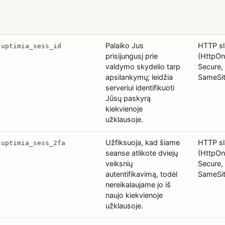
Palaiko Jus
HTTP s
uptimia_sess_id
prisijungusį prie
(HttpOn
valdymo skydelio tarp
Secure,
apsilankymų; leidžia
SameSi
serveriui identifikuoti
Jūsų paskyrą
kiekvienoje
užklausoje.
Užfiksuoja, kad šiame
HTTP s
uptimia_sess_2fa
seanse atlikote dviejų
(HttpOn
veiksnių
Secure,
autentifikavimą, todėl
SameSi
nereikalaujame jo iš
naujo kiekvienoje
užklausoje.