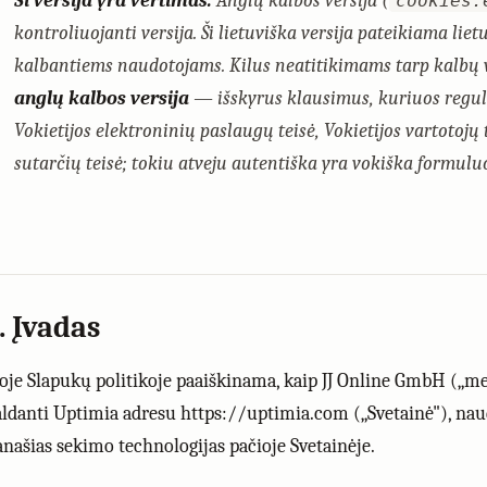
Ši versija yra vertimas.
Anglų kalbos versija (
cookies.
kontroliuojanti versija. Ši lietuviška versija pateikiama liet
kalbantiems naudotojams. Kilus neatitikimams tarp kalbų 
anglų kalbos versija
— išskyrus klausimus, kuriuos regul
Vokietijos elektroninių paslaugų teisė, Vokietijos vartotojų t
sutarčių teisė; tokiu atveju autentiška yra vokiška formulu
. Įvadas
ioje Slapukų politikoje paaiškinama, kaip JJ Online GmbH („me
aldanti Uptimia adresu https://uptimia.com („Svetainė"), nau
anašias sekimo technologijas pačioje Svetainėje.