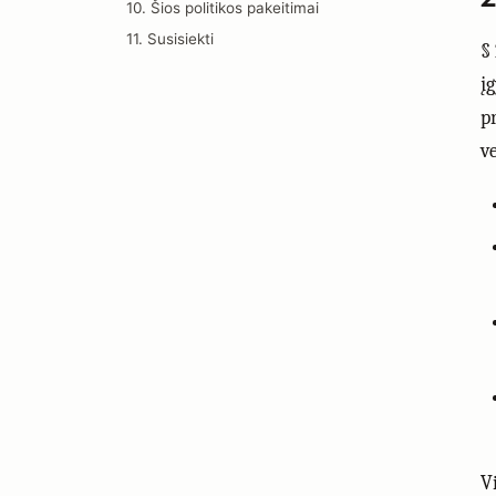
10. Šios politikos pakeitimai
11. Susisiekti
§
į
p
v
V