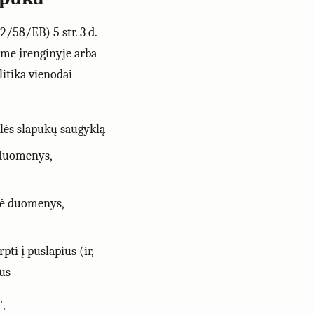
/58/EB) 5 str. 3 d.
ame įrenginyje arba
litika vienodai
lės slapukų saugyklą
duomenys,
ė duomenys,
pti į puslapius (ir,
mus
".