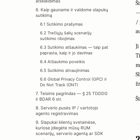
atskleidimas
Š
6. Kaip gauname ir valdome slapukų
—
sutikimą
/
6.1 Sutikimo prašymas
a
6.2 Trečiųjų šalių scenarijų
sutikimo ribojimas
Ji
6.3 Sutikimo atšaukimas — taip pat
paprasta, kaip ir jo davimas
T
6.4 Atšaukimo poveikis
m
6.5 Sutikimo atnaujinimas
S
6.6 Global Privacy Control (GPC) ir
žr
Do Not Track (DNT)
7. Teisinis pagrindas — § 25 TDDDG
Š
ir BDAR 6 str.
8. Serverio pusės IP / vartotojo
agento registravimas
9. Slapukai klientų svetainėse,
kuriose įdiegėte mūsų RUM
scenarijų, serverio agentą ar SDK
2