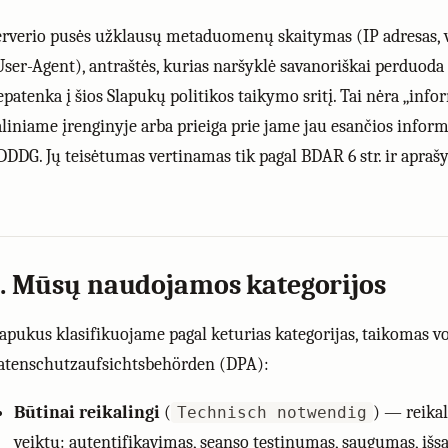
erverio pusės užklausų metaduomenų skaitymas (IP adresas, v
User-Agent), antraštės, kurias naršyklė savanoriškai perduod
epatenka į šios Slapukų politikos taikymo sritį. Tai nėra „inf
aliniame įrenginyje arba prieiga prie jame jau esančios inform
DDDG. Jų teisėtumas vertinamas tik pagal BDAR 6 str. ir aprašyt
. Mūsų naudojamos kategorijos
lapukus klasifikuojame pagal keturias kategorijas, taikomas v
atenschutzaufsichtsbehörden (DPA):
Būtinai reikalingi
(
) — reikal
Technisch notwendig
veiktų: autentifikavimas, seanso tęstinumas, saugumas, išs