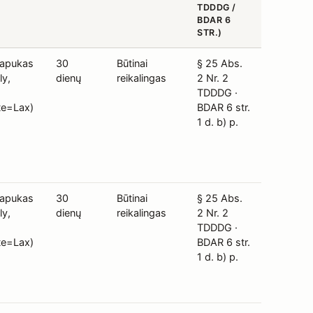
TDDDG /
BDAR 6
STR.)
lapukas
30
Būtinai
§ 25 Abs.
ly,
dienų
reikalingas
2 Nr. 2
TDDDG ·
te=Lax)
BDAR 6 str.
1 d. b) p.
lapukas
30
Būtinai
§ 25 Abs.
ly,
dienų
reikalingas
2 Nr. 2
TDDDG ·
te=Lax)
BDAR 6 str.
1 d. b) p.