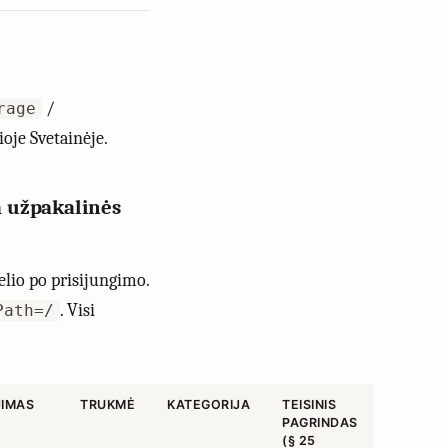
/
rage
oje Svetainėje.
a užpakalinės
lio po prisijungimo.
. Visi
Path=/
IMAS
TRUKMĖ
KATEGORIJA
TEISINIS
PAGRINDAS
(§ 25