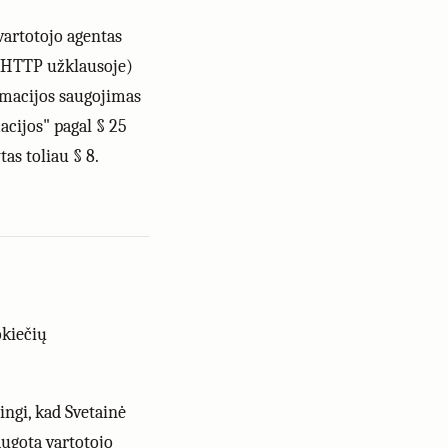
artotojo agentas
a HTTP užklausoje)
ormacijos saugojimas
acijos" pagal § 25
as toliau § 8.
okiečių
ingi, kad Svetainė
augota vartotojo