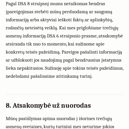
Pagal DSA 8 straipsnį mums netaikomas bendras
įpareigojimas stebėti mūsų perduodamą ar saugomą
informaciją arba aktyviai ieškoti faktų ar aplinkybių,
rodančių neteisėtą veiklą. Kai mes priglobiame trečiųjų
asmenų informaciją DSA 6 straipsnio prasme, atsakomybė
atsiranda tik nuo to momento, kai sužinome apie
konkretų teisės pažeidimą. Pareigos pašalinti informaciją
ar užblokuoti jos naudojimą pagal bendruosius įstatymus
lieka nepakitusios. Sužinoję apie tokius teisės pažeidimus,
nedelsdami pašalinsime atitinkamą turinį.
8. Atsakomybė už nuorodas
Mūsų pasiūlymas apima nuorodas į išorines trečiųjų
asmenų svetaines, kurių turiniui mes neturime jokios