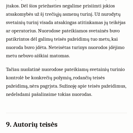
įtakos. Dėl šios priežasties negalime prisiimti jokios
atsakomybės už šį trečiųjų asmenų turinį. Už nurodytų
svetainių turinį visada atsakingas atitinkamas jų teikėjas
ar operatorius. Nuorodose pateikiamos svetainės buvo
patikrintos dėl galimų teisės pažeidimų tuo metu, kai
nuoroda buvo įdėta. Neteisėtas turinys nuorodos įdėjimo
metu nebuvo aiškiai matomas.
Tačiau nuolatinė nuorodose pateikiamų svetainių turinio
kontrolė be konkrečių požymių, rodančių teisės
pažeidimą, nėra pagrįsta. Sužinoję apie teisės pažeidimus,
nedelsdami pašalinsime tokias nuorodas.
9. Autorių teisės