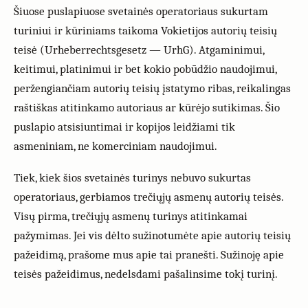
Šiuose puslapiuose svetainės operatoriaus sukurtam
turiniui ir kūriniams taikoma Vokietijos autorių teisių
teisė (Urheberrechtsgesetz — UrhG). Atgaminimui,
keitimui, platinimui ir bet kokio pobūdžio naudojimui,
peržengiančiam autorių teisių įstatymo ribas, reikalingas
raštiškas atitinkamo autoriaus ar kūrėjo sutikimas. Šio
puslapio atsisiuntimai ir kopijos leidžiami tik
asmeniniam, ne komerciniam naudojimui.
Tiek, kiek šios svetainės turinys nebuvo sukurtas
operatoriaus, gerbiamos trečiųjų asmenų autorių teisės.
Visų pirma, trečiųjų asmenų turinys atitinkamai
pažymimas. Jei vis dėlto sužinotumėte apie autorių teisių
pažeidimą, prašome mus apie tai pranešti. Sužinoję apie
teisės pažeidimus, nedelsdami pašalinsime tokį turinį.