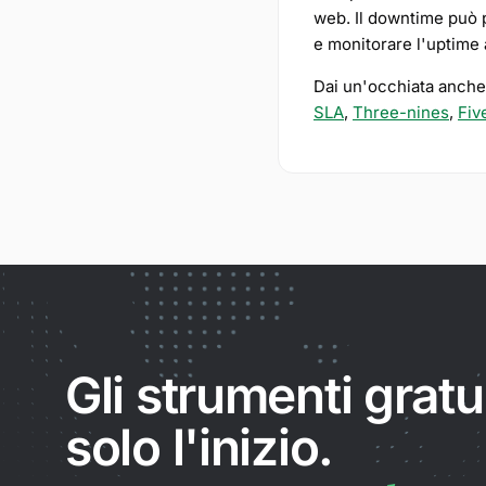
web. Il downtime può po
e monitorare l'uptime a
Dai un'occhiata anche a
SLA
,
Three-nines
,
Fiv
Gli strumenti gratu
solo l'inizio.