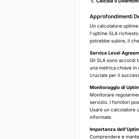
Calcola il Downtim
Approfondimenti Det
Un calcolatore uptime 
l'uptime SLA richiesto
potrebbe subire, il ch
Service Level Agreem
Gli SLA sono accordi tr
una metrica chiave in 
cruciale per il succes
Monitoraggio di Upt
Monitorare regolarment
servizio. I fornitori po
Usare un calcolatore u
informate.
Importanza dell'Upti
Comprendere e mantene