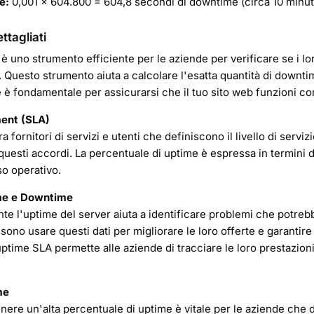
e:
0,001 × 604.800 = 604,8 secondi di downtime (circa 10 minuti
tagliati
è uno strumento efficiente per le aziende per verificare se i lo
. Questo strumento aiuta a calcolare l'esatta quantità di downti
e è fondamentale per assicurarsi che il tuo sito web funzioni 
ent (SLA)
a fornitori di servizi e utenti che definiscono il livello di serviz
questi accordi. La percentuale di uptime è espressa in termini di
so operativo.
ime e Downtime
e l'uptime del server aiuta a identificare problemi che potrebb
ssono usare questi dati per migliorare le loro offerte e garantire 
ptime SLA permette alle aziende di tracciare le loro prestazion
me
re un'alta percentuale di uptime è vitale per le aziende che d