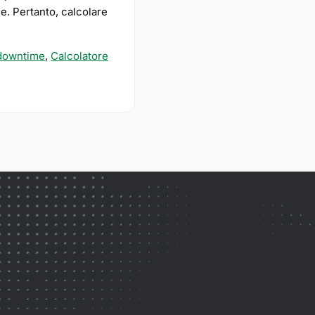
ne. Pertanto, calcolare
 downtime
,
Calcolatore