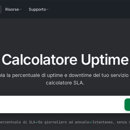
Risorse
Supporto
Calcolatore Uptime
la la percentuale di uptime e downtime del tuo servizio 
calcolatore SLA.
Inserisci il livello SLA (es. 99,9)
percentuale di SLA
Da giornaliero ad annuale
Istantaneo, senza 