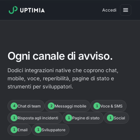
Accedi
Prezzi
Monitoraggio uptime del sito web
Ogni canale di avviso.
Monitoraggio della velocità di caricamento
Real User Monitoring (RUM)
Dodici integrazioni native che coprono chat,
mobile, voce, reperibilità, pagine di stato e
Monitoraggio delle transazioni
strumenti per sviluppatori.
Monitoraggio del certificato SSL
Monitoraggio scadenza domini
4
Chat di team
2
Messaggi mobile
1
Voce & SMS
Monitoraggio antivirus
1
Risposta agli incidenti
1
Pagine di stato
1
Social
Pagina di stato pubblica
1
Email
1
Sviluppatore