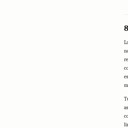
8
L
n
re
co
e
m
T
a
c
li