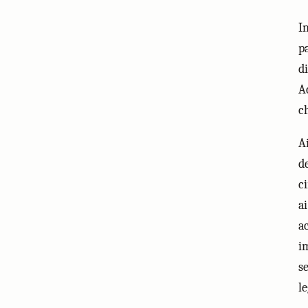
I
pa
d
A
ch
A
d
c
a
a
i
s
l