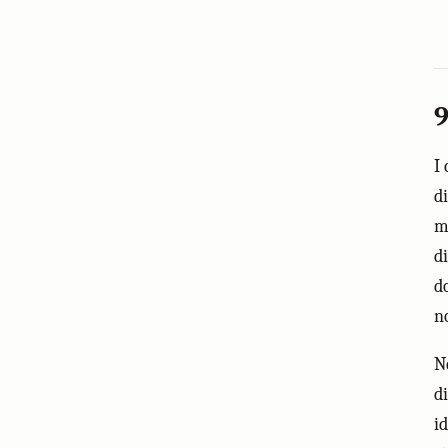
9
I 
d
mo
di
d
n
Ne
di
i