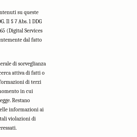
ontenuti su queste
G. Il § 7 Abs. 1 DDG
5 (Digital Services
dentemente dal fatto
nerale di sorveglianza
ca attiva di fatti o
formazioni di terzi
 momento in cui
legge. Restano
delle informazioni ai
ali violazioni di
ressati.