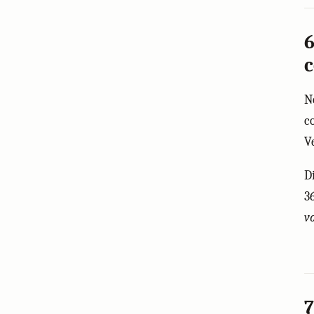
6
c
N
c
V
D
3
v
7