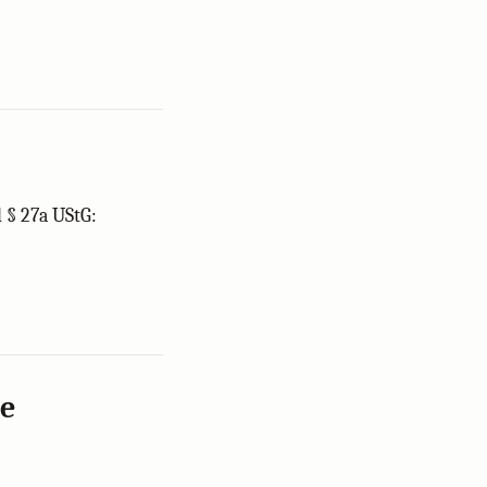
 § 27a UStG:
se