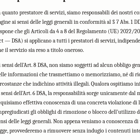
n quanto prestatore di servizi, siamo responsabili dei nostri c
gine ai sensi delle leggi generali in conformità al § 7 Abs. 1 DD
ispone che gli Articoli da 4 a 8 del Regolamento (UE) 2022/206
ct — DSA) si applicano a tutti i prestatori di servizi, indipen
e il servizio sia reso a titolo oneroso.
i sensi dell'Art. 8 DSA, non siamo soggetti ad alcun obbligo ge
elle informazioni che trasmettiamo o memorizziamo, né di ricer
ircostanze che indichino attività illegali. Qualora ospitiamo in
i sensi dell'Art. 6 DSA, la responsabilità sorge unicamente dal
cquisiamo effettiva conoscenza di una concreta violazione di 
mpregiudicati gli obblighi di rimozione o blocco dell'utilizzo 
ensi delle leggi generali. Non appena veniamo a conoscenza di t
egge, provvederemo a rimuovere senza indugio i contenuti inte