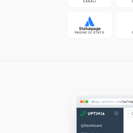
CANALI
Statuspage
PAGINE DI STATO
app.uptimia.com
/cp/re
Dashboard