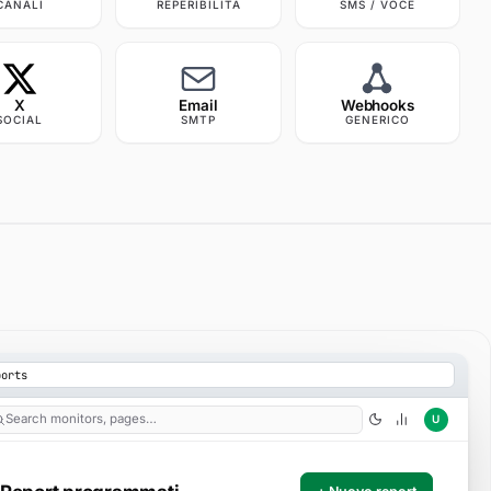
CANALI
REPERIBILITÀ
SMS / VOCE
X
Email
Webhooks
SOCIAL
SMTP
GENERICO
ports
Search monitors, pages…
U