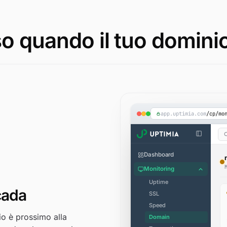
so quando il tuo domini
app.uptimia.com
/cp/mo
Dashboard
Monitoring
Uptime
cada
SSL
Speed
io è prossimo alla
Domain