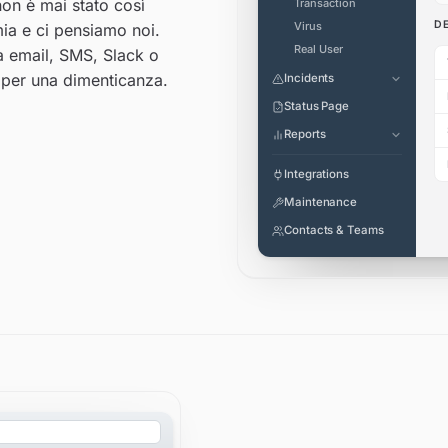
non è mai stato così
Transaction
D
Virus
mia e ci pensiamo noi.
Real User
a email, SMS, Slack o
o per una dimenticanza.
Incidents
Status Page
Reports
Integrations
Maintenance
Contacts & Teams