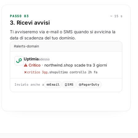
PASSO 03
~ 15 s
3. Ricevi avvisi
Ti avviseremo via e-mail o SMS quando si avvicina la
data di scadenza del tuo dominio.
#
alerts-domain
Uptimia
adesso
⚠ Critico
· northwind.shop scade tra 3 giorni
critico 3gg
.shop
ultimo controllo 2h fa
Inviato anche a
Email
SMS
PagerDuty