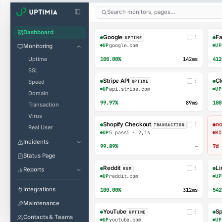
Search monitors, pages…
Dashboard
Google
⋮
F
UPTIME
UP
UP
google.com
Monitoring
Uptime
100.00%
142ms
412
SSL
Stripe API
⋮
Cl
Speed
UPTIME
UP
UP
api.stripe.com
Domain
99.97%
89ms
100
Transaction
Virus
Shopify Checkout
⋮
no
TRANSACTION
Real User
UP
RI
5 passi · 2,1s
Incidents
99.89%
—
7d
Status Page
Reddit
⋮
Li
RUM
Reports
UP
UP
reddit.com
Integrations
100.00%
312ms
542
Maintenance
YouTube
⋮
Sp
UPTIME
Contacts & Teams
UP
UP
youtube.com