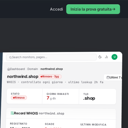
Accedi
Inizia la prova gratuita
U
Search monitors, pages…
northwind.shop
Domain
Dashboard
northwind.shop
Rinnovo · 7gg
Ultimi 7 gior
WHOIS · controllato ogni giorno · ultimo lookup 2h fa
STATO
GIORNI RIMASTI
TLD
7
.shop
Rinnova
g 4h
Record WHOIS
·
northwind.shop
REGISTRATO
SCADE
ULTIMA MODIFICA