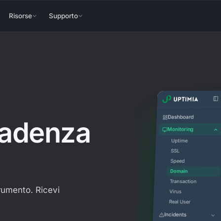
Risorse
Supporto
Dashboard
cadenza
Monitoring
Uptime
SSL
Speed
Domain
Transaction
trumento. Ricevi
Virus
Real User
Incidents