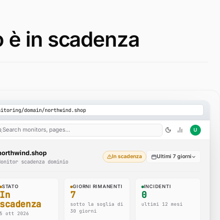
o è in scadenza
nitoring/domain/northwind.shop
Search monitors, pages…
U
northwind.shop
In scadenza
Ultimi 7 giorni
Monitor scadenza dominio
STATO
GIORNI RIMANENTI
INCIDENTI
In
7
0
scadenza
sotto la soglia di
ultimi 12 mesi
30 giorni
5 ott 2026