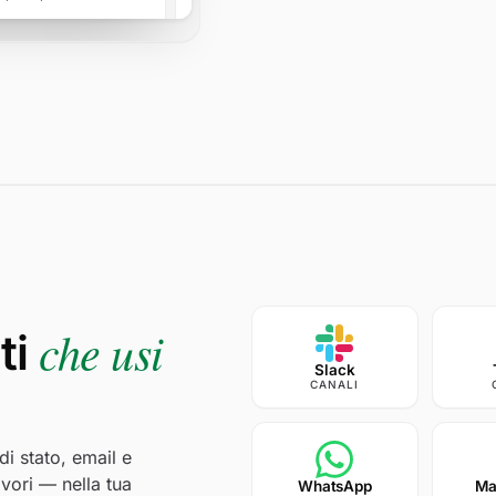
d
—
100.00%
532ms
724d
che usi
ti
Slack
CANALI
di stato, email e
vori — nella tua
WhatsApp
Ma