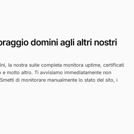
⋮
—
raggio domini agli altri nostri
⋮
s
ni, la nostra suite completa monitora uptime, certificati
o e molto altro. Ti avvisiamo immediatamente non
⋮
Smetti di monitorare manualmente lo stato del sito, i
—
⋮
m
—
⋮