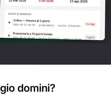
12 mar 2018
5 ott 2026
12 ago 2026
AVVISI DI RINNOVO
Critico — finestra di 3 giorni
tra 4gg
2026-05-22 09:00 · programmato · avviso integrato
Promemoria a 14 giorni inviato
7gg fa
2026-05-12 09:00 · la tua finestra · email + Slack
Promemoria a 30 giorni inviato
2026-04-28 09:00 · la tua finestra · email +
23gg fa
Slack
gio domini?