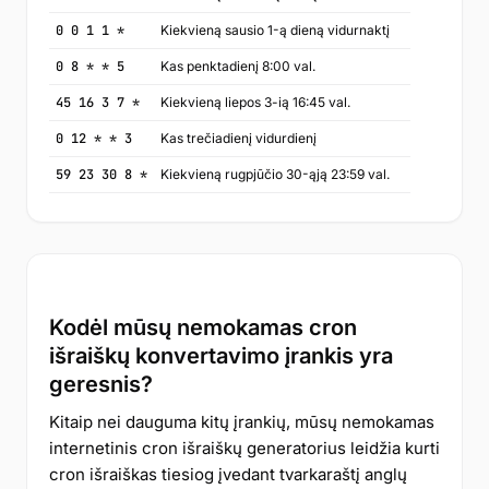
0 0 1 1 *
Kiekvieną sausio 1-ą dieną vidurnaktį
0 8 * * 5
Kas penktadienį 8:00 val.
45 16 3 7 *
Kiekvieną liepos 3-ią 16:45 val.
0 12 * * 3
Kas trečiadienį vidurdienį
59 23 30 8 *
Kiekvieną rugpjūčio 30-ąją 23:59 val.
Kodėl mūsų nemokamas cron
išraiškų konvertavimo įrankis yra
geresnis?
Kitaip nei dauguma kitų įrankių, mūsų nemokamas
internetinis cron išraiškų generatorius leidžia kurti
cron išraiškas tiesiog įvedant tvarkaraštį anglų