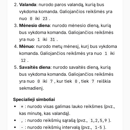
Valanda
: nurodo paros valandą, kurią bus
vykdoma komanda. Galiojančios reikšmės yra
nuo
iki
.
0
23
Mėnesio diena
: nurodo mėnesio dieną, kurią
bus vykdoma komanda. Galiojančios reikšmės
yra nuo
iki
.
1
31
Mėnuo
: nurodo metų mėnesį, kurį bus vykdoma
komanda. Galiojančios reikšmės yra nuo
iki
1
.
12
Savaitės diena
: nurodo savaitės dieną, kurią
bus vykdoma komanda. Galiojančios reikšmės
yra nuo
iki
, kur tiek
, tiek
reiškia
0
7
0
7
sekmadienį.
Specialieji simboliai
: nurodo visas galimas lauko reikšmes (pvz.,
*
kas minutę, kas valandą).
: nurodo reikšmių sąrašą (pvz.,
).
,
1,2,5,9
: nurodo reikšmių intervalą (pvz.,
).
-
1-5