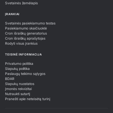
Svetainės žemėlapis
ĮRANKIAI
Svetainės pasiekiamumo testas
Pasiekiamumo skaičiuoklė
Cron išraiškų generatorius
Cron išraiškų aprašytojas
Rodyti visus įrankius
TEISINĖ INFORMACIJA
Privatumo politika
Slapukų politika
Paslaugų teikimo sąlygos
BDAR
Slapukų nuostatos
Įmonės rekvizitai
Nutraukti sutartį
Pranešti apie neteisėtą turinį