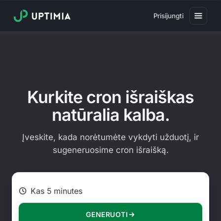
Prisijungti
Kainos
Svetainių veikimo stebėjimas
Svetainių greičio stebėjimas
Kurkite cron išraiškas
Real User Monitoring
natūralia kalba.
Svetainių operacijų stebėjimas
Įveskite, kada norėtumėte vykdyti užduotį, ir
SSL sertifikato stebėjimas
sugeneruosime cron išraišką.
Domenų galiojimo stebėjimas
Pvz., kas 2 valandas pirmadieni
Virusų stebėjimas
Viešas būsenos puslapis
GENERUOTI