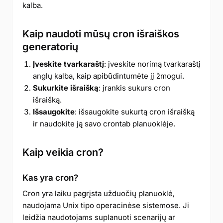
kalba.
Kaip naudoti mūsų cron išraiškos
generatorių
Įveskite tvarkaraštį
: įveskite norimą tvarkaraštį
anglų kalba, kaip apibūdintumėte jį žmogui.
Sukurkite išraišką
: įrankis sukurs cron
išraišką.
Išsaugokite
: išsaugokite sukurtą cron išraišką
ir naudokite ją savo crontab planuoklėje.
Kaip veikia cron?
Kas yra cron?
Cron yra laiku pagrįsta užduočių planuoklė,
naudojama Unix tipo operacinėse sistemose. Ji
leidžia naudotojams suplanuoti scenarijų ar