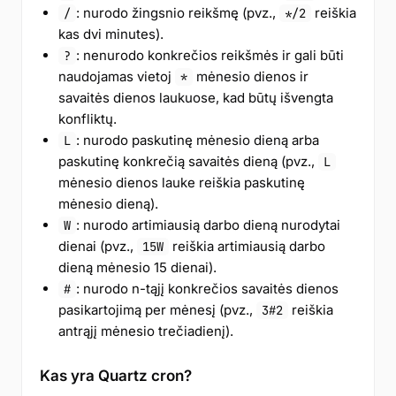
: nurodo žingsnio reikšmę (pvz.,
reiškia
/
*/2
kas dvi minutes).
: nenurodo konkrečios reikšmės ir gali būti
?
naudojamas vietoj
mėnesio dienos ir
*
savaitės dienos laukuose, kad būtų išvengta
konfliktų.
: nurodo paskutinę mėnesio dieną arba
L
paskutinę konkrečią savaitės dieną (pvz.,
L
mėnesio dienos lauke reiškia paskutinę
mėnesio dieną).
: nurodo artimiausią darbo dieną nurodytai
W
dienai (pvz.,
reiškia artimiausią darbo
15W
dieną mėnesio 15 dienai).
: nurodo n-tąjį konkrečios savaitės dienos
#
pasikartojimą per mėnesį (pvz.,
reiškia
3#2
antrąjį mėnesio trečiadienį).
Kas yra Quartz cron?