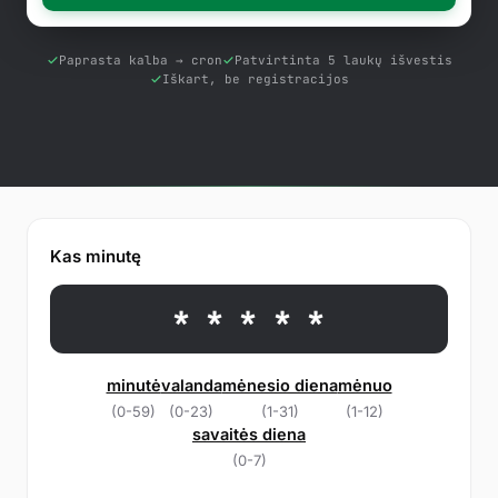
Nemokami įrankiai
Susisiekti
Paprasta kalba → cron
Patvirtinta 5 laukų išvestis
Iškart, be registracijos
Žinių bazė
Prisijungti
Išbandykite nemokamai
Kas minutę
* * * * *
minutė
valanda
mėnesio diena
mėnuo
(0-59)
(0-23)
(1-31)
(1-12)
savaitės diena
(0-7)