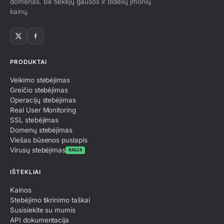
domenas. Be tiekėjų gausos ir didelių įmonių
kainų.
PRODUKTAI
Veikimo stebėjimas
Greičio stebėjimas
Operacijų stebėjimas
Real User Monitoring
SSL stebėjimas
Domenų stebėjimas
Viešas būsenos puslapis
Virusų stebėjimas
NAUJA
IŠTEKLIAI
Kainos
Stebėjimo tikrinimo taškai
Susisiekite su mumis
API dokumentacija