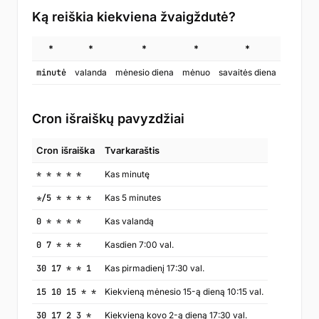
Ką reiškia kiekviena žvaigždutė?
*
*
*
*
*
minutė
valanda
mėnesio diena
mėnuo
savaitės diena
Cron išraiškų pavyzdžiai
Cron išraiška
Tvarkaraštis
* * * * *
Kas minutę
*/5 * * * *
Kas 5 minutes
0 * * * *
Kas valandą
0 7 * * *
Kasdien 7:00 val.
30 17 * * 1
Kas pirmadienį 17:30 val.
15 10 15 * *
Kiekvieną mėnesio 15-ą dieną 10:15 val.
30 17 2 3 *
Kiekvieną kovo 2-ą dieną 17:30 val.