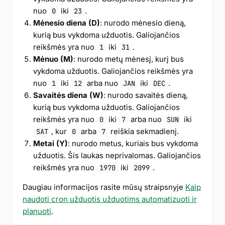
nuo
iki
.
0
23
Mėnesio diena (D)
: nurodo mėnesio dieną,
kurią bus vykdoma užduotis. Galiojančios
reikšmės yra nuo
iki
.
1
31
Mėnuo (M)
: nurodo metų mėnesį, kurį bus
vykdoma užduotis. Galiojančios reikšmės yra
nuo
iki
arba nuo
iki
.
1
12
JAN
DEC
Savaitės diena (W)
: nurodo savaitės dieną,
kurią bus vykdoma užduotis. Galiojančios
reikšmės yra nuo
iki
arba nuo
iki
0
7
SUN
, kur
arba
reiškia sekmadienį.
SAT
0
7
Metai (Y)
: nurodo metus, kuriais bus vykdoma
užduotis. Šis laukas neprivalomas. Galiojančios
reikšmės yra nuo
iki
.
1970
2099
Daugiau informacijos rasite mūsų straipsnyje
Kaip
naudoti cron užduotis užduotims automatizuoti ir
planuoti
.