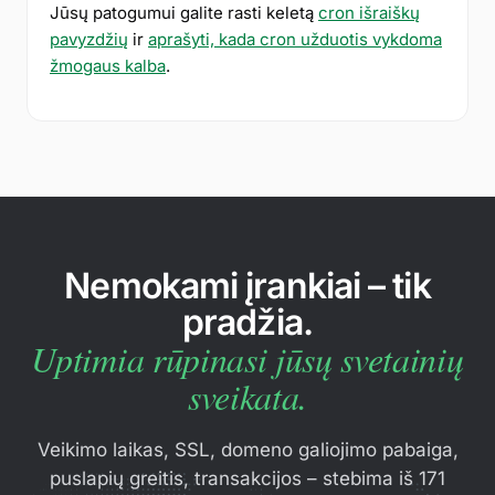
Jūsų patogumui galite rasti keletą
cron išraiškų
pavyzdžių
ir
aprašyti, kada cron užduotis vykdoma
žmogaus kalba
.
Nemokami įrankiai – tik
pradžia.
Uptimia rūpinasi jūsų svetainių
sveikata.
Veikimo laikas, SSL, domeno galiojimo pabaiga,
puslapių greitis, transakcijos – stebima iš 171