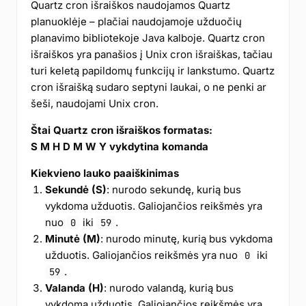
Quartz cron išraiškos naudojamos Quartz
planuoklėje – plačiai naudojamoje užduočių
planavimo bibliotekoje Java kalboje. Quartz cron
išraiškos yra panašios į Unix cron išraiškas, tačiau
turi keletą papildomų funkcijų ir lankstumo. Quartz
cron išraišką sudaro septyni laukai, o ne penki ar
šeši, naudojami Unix cron.
Štai Quartz cron išraiškos formatas:
S M H D M W Y vykdytina komanda
Kiekvieno lauko paaiškinimas
Sekundė (S)
: nurodo sekundę, kurią bus
vykdoma užduotis. Galiojančios reikšmės yra
nuo
iki
.
0
59
Minutė (M)
: nurodo minutę, kurią bus vykdoma
užduotis. Galiojančios reikšmės yra nuo
iki
0
.
59
Valanda (H)
: nurodo valandą, kurią bus
vykdoma užduotis. Galiojančios reikšmės yra