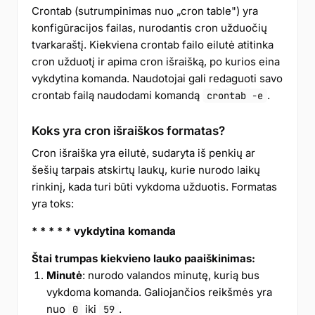
Crontab (sutrumpinimas nuo „cron table") yra
konfigūracijos failas, nurodantis cron užduočių
tvarkaraštį. Kiekviena crontab failo eilutė atitinka
cron užduotį ir apima cron išraišką, po kurios eina
vykdytina komanda. Naudotojai gali redaguoti savo
crontab failą naudodami komandą
.
crontab -e
Koks yra cron išraiškos formatas?
Cron išraiška yra eilutė, sudaryta iš penkių ar
šešių tarpais atskirtų laukų, kurie nurodo laikų
rinkinį, kada turi būti vykdoma užduotis. Formatas
yra toks:
* * * * * vykdytina komanda
Štai trumpas kiekvieno lauko paaiškinimas:
Minutė
: nurodo valandos minutę, kurią bus
vykdoma komanda. Galiojančios reikšmės yra
nuo
iki
.
0
59