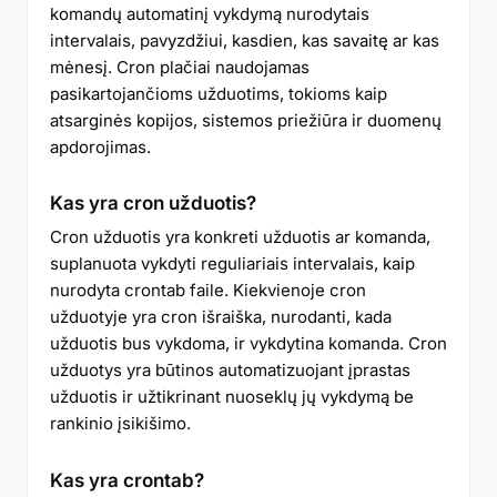
komandų automatinį vykdymą nurodytais
intervalais, pavyzdžiui, kasdien, kas savaitę ar kas
mėnesį. Cron plačiai naudojamas
pasikartojančioms užduotims, tokioms kaip
atsarginės kopijos, sistemos priežiūra ir duomenų
apdorojimas.
Kas yra cron užduotis?
Cron užduotis yra konkreti užduotis ar komanda,
suplanuota vykdyti reguliariais intervalais, kaip
nurodyta crontab faile. Kiekvienoje cron
užduotyje yra cron išraiška, nurodanti, kada
užduotis bus vykdoma, ir vykdytina komanda. Cron
užduotys yra būtinos automatizuojant įprastas
užduotis ir užtikrinant nuoseklų jų vykdymą be
rankinio įsikišimo.
Kas yra crontab?