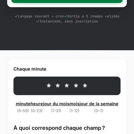
Outils gratuits
Blog
Langage courant → cron
Sortie à 5 champs validée
Instantané, sans inscription
Contactez-nous
Base de connaissances
Connexion
Chaque minute
Essai gratuit
* * * * *
minute
heure
jour du mois
mois
jour de la semaine
(0-59)
(0-23)
(1-31)
(1-12)
(0-7)
À quoi correspond chaque champ ?