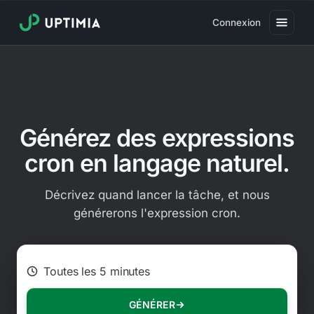
Connexion
Tarifs
Surveillance de la disponibilité
Surveillance des performances
Générez des expressions
Surveillance des utilisateurs réels
cron en langage naturel.
Surveillance des transactions
Décrivez quand lancer la tâche, et nous
Surveillance SSL
générerons l'expression cron.
Surveillance de domaine
Ex. Toutes les 2 heures le lundi
Surveillance antivirus
Page de statut
GÉNÉRER