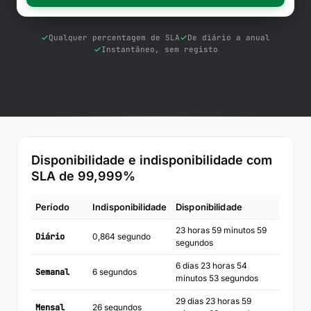
Ferramentas gratuitas
Blog
Qualquer percentagem de SLA
De diário a anual
Instantâneo, sem registo
Contacte-nos
Base de conhecimento
Iniciar sessão
Disponibilidade e indisponibilidade com
Comece gratuitamente
SLA de
99,999
%
Período
Indisponibilidade
Disponibilidade
23 horas 59 minutos 59
Diário
0,864 segundo
segundos
6 dias 23 horas 54
Semanal
6 segundos
minutos 53 segundos
29 dias 23 horas 59
Mensal
26 segundos