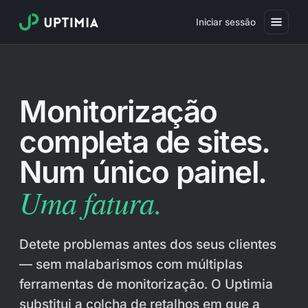
Iniciar sessão
Preços
Monitorização
Monitorização de disponibilidade de sites
completa de sites.
Monitorização de desempenho de sites
Num único painel.
Monitorização de utilizadores reais
Uma fatura.
Monitorização de transações em sites
Monitorização de certificados SSL
Detete problemas antes dos seus clientes
Monitorização de expiração de domínio
— sem malabarismos com múltiplas
ferramentas de monitorização. O Uptimia
Monitorização antivírus
substitui a colcha de retalhos em que a