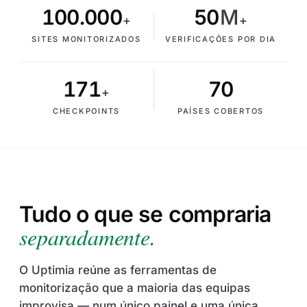
100.000
50
M
+
+
SITES MONITORIZADOS
VERIFICAÇÕES POR DIA
171
70
+
CHECKPOINTS
PAÍSES COBERTOS
Tudo o que se compraria
separadamente.
O Uptimia reúne as ferramentas de
monitorização que a maioria das equipas
improvisa — num único painel e uma única