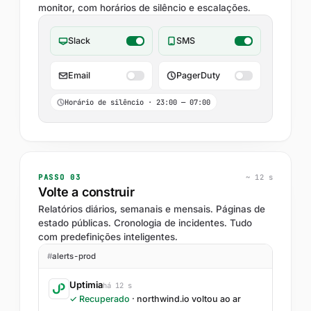
monitor, com horários de silêncio e escalações.
Slack
SMS
Email
PagerDuty
Horário de silêncio · 23:00 — 07:00
PASSO 03
~ 12 s
Volte a construir
Relatórios diários, semanais e mensais. Páginas de
estado públicas. Cronologia de incidentes. Tudo
com predefinições inteligentes.
#
alerts-prod
Uptimia
há 12 s
✓ Recuperado
· northwind.io voltou ao ar