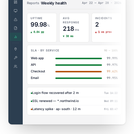
Weekly health
Reports ·
Apr 22 — Apr 28 · 2026
UPTIME
AVG
INCIDENTS
RESPONSE
99.98
2
%
218
ms
▲ 0.04 pp
▲ 1 vs prev
▼ 38 ms
90 — 100%
SLA · BY SERVICE
Web app
99.99%
API
99.97%
Checkout
99.62%
Email
99.95%
Login flow recovered after 2 m
Tue 14:22
SSL renewed — *.northwind.io
Wed 09:11
Latency spike · ap-south · 12 m
Fri 03:47