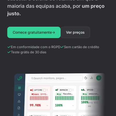
Página de estado pública
maioria das equipas acaba, por
um preço
justo.
Ferramentas gratuitas
Blog
Comece gratuitamente
→
Ver preços
Contacte-nos
Em conformidade com o RGPD
Sem cartão de crédito
Base de conhecimento
Teste grátis de 30 dias
Iniciar sessão
U
Search monitors, pages…
Comece gratuitamente
⋮
⋮
Amazon
⋮
Facebook
Google
SPEED
DOMAIN
UPTIME
amazon.com
facebook.com
google.com
Up
Up
Down
100%
avg 812
100%
99.98%
—
—
ms