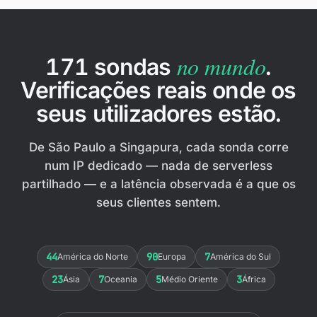
no mundo
171 sondas
.
Verificações reais onde os
seus utilizadores estão.
De São Paulo a Singapura, cada sonda corre
num IP dedicado — nada de serverless
partilhado — e a latência observada é a que os
seus clientes sentem.
44
90
7
América do Norte
Europa
América do Sul
23
7
5
3
Ásia
Oceania
Médio Oriente
África