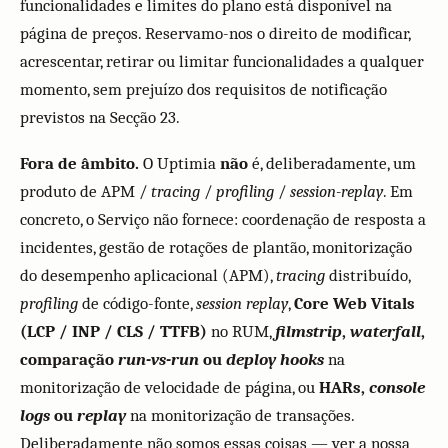
funcionalidades e limites do plano está disponível na
página de preços. Reservamo-nos o direito de modificar,
acrescentar, retirar ou limitar funcionalidades a qualquer
momento, sem prejuízo dos requisitos de notificação
previstos na Secção 23.
Fora de âmbito.
O Uptimia
não
é, deliberadamente, um
produto de APM /
tracing
/
profiling
/
session-replay
. Em
concreto, o Serviço não fornece: coordenação de resposta a
incidentes, gestão de rotações de plantão, monitorização
do desempenho aplicacional (APM),
tracing
distribuído,
profiling
de código-fonte,
session replay
,
Core Web Vitals
(LCP / INP / CLS / TTFB)
no RUM,
filmstrip
,
waterfall
,
comparação
run-vs-run
ou
deploy hooks
na
monitorização de velocidade de página, ou
HARs,
console
logs
ou
replay
na monitorização de transações.
Deliberadamente não somos essas coisas — ver a nossa