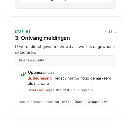
STAP 03
~ 15 s
3. Ontvang meldingen
U wordt direct gewaarschuwd als we iets ongewoons
detecteren.
#
alerts-security
Uptimia
zojuist
⚠ Bedreiging
· legacy.northwind.io gemarkeerd
als malware
malware
Google Web Risk
3 / 3 regio's
Ook verzonden naar
E-mail
Sms
PagerDuty