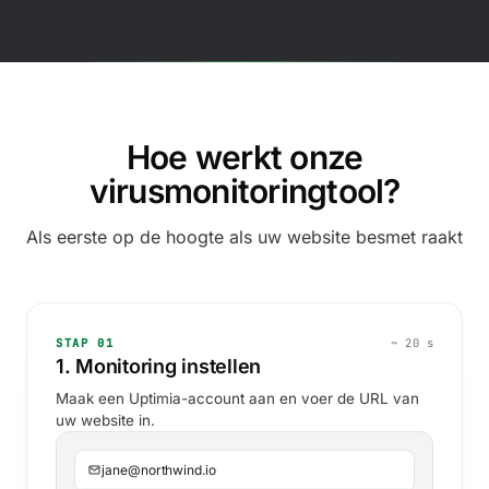
6 u geleden
SCH
12 u geleden
SCH
18 u geleden
SCH
Hoe werkt onze
24 u geleden
SCH
virusmonitoringtool?
30 u geleden
SCH
36 u geleden
SCH
Als eerste op de hoogte als uw website besmet raakt
STAP 01
~ 20 s
1. Monitoring instellen
Maak een Uptimia-account aan en voer de URL van
uw website in.
jane@northwind.io