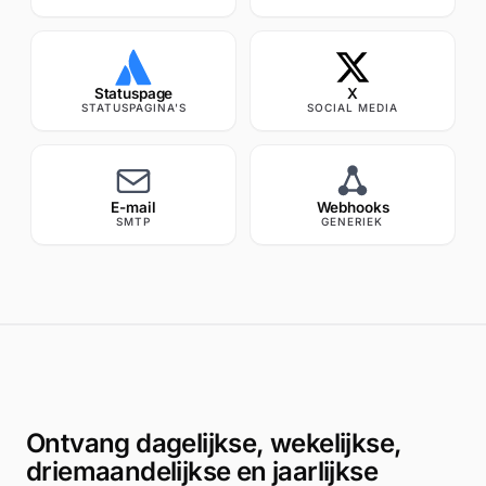
Search monitors, pages…
northwind.io
Malware- & virusscan
Statuspage
X
STATUSPAGINA'S
SOCIAL MEDIA
HUIDIGE STATUS
LAATSTE CONTRO
Gezond
24 min
geleden
Google Web Risk
elke 6 uur
E-mail
Webhooks
SMTP
GENERIEK
Geen beveiligingsincidente
Laatste scan: 24 min geleden · vol
Ontvang dagelijkse, wekelijkse,
driemaandelijkse en jaarlijkse