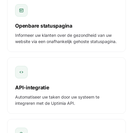
Stripe API
Cloudflar
UPTIME
⋮
UP
api.stripe.com
UP
cloud
99.97%
89ms
100.00%
Openbare statuspagina
Shopify Checkout
legacy si
Informeer uw klanten over de gezondheid van uw
TRANSACTION
⋮
UP
5 steps · 2.1s
FLAGGED
website via een onafhankelijk gehoste statuspagina.
99.89%
—
malware
Reddit
LinkedIn
RUM
⋮
UP
reddit.com
UP
linke
100.00%
312ms
100.00%
API-integratie
YouTube
Spotify
UPTIME
⋮
UP
youtube.com
UP
spoti
Automatiseer uw taken door uw systeem te
100.00%
178ms
100.00%
integreren met de Uptimia API.