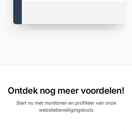
Ontdek nog meer voordelen!
Search monitors, pages…
Start nu met monitoren en profiteer van onze
websitebeveiligingstools
Google
Faceboo
UPTIME
⋮
UP
google.com
UP
faceb
100.00%
142ms
100.00%