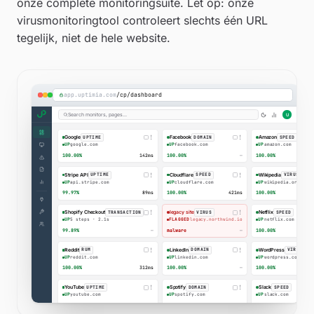
onze complete monitoringsuite. Let op: onze
virusmonitoringtool controleert slechts één URL
tegelijk, niet de hele website.
app.uptimia.com
/cp/monitoring/virus/northwind.io