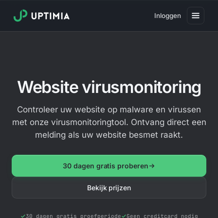
Inloggen
Prijzen
Website-uptimemonitoring
Website virusmonitoring
Website snelheidsmonitoring
Real user monitoring
Controleer uw website op malware en virussen
met onze virusmonitoringtool. Ontvang direct een
Website transactiemonitoring
melding als uw website besmet raakt.
SSL-monitoring
Domeinmonitoring
30 dagen gratis proberen
Virusmonitoring
Bekijk prijzen
Openbare statuspagina
30 dagen gratis proefperiode
Geen creditcard nodig