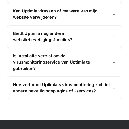
Kan Uptimia virussen of malware van mijn
Maandelijks malware-overzicht
M
website verwijderen?
Dagelijkse scansamenvatting
Biedt Uptimia nog andere
websitebeveiligingsfuncties?
Is installatie vereist om de
virusmonitoringservice van Uptimia te
gebruiken?
Hoe verhoudt Uptimia's virusmonitoring zich tot
andere beveiligingsplugins of -services?