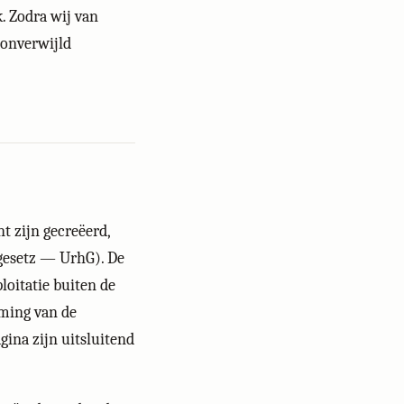
. Zodra wij van
 onverwijld
t zijn gecreëerd,
gesetz — UrhG). De
loitatie buiten de
mming van de
ina zijn uitsluitend