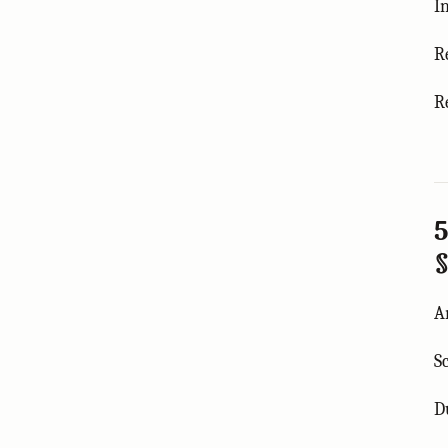
I
R
R
5
§
A
S
D