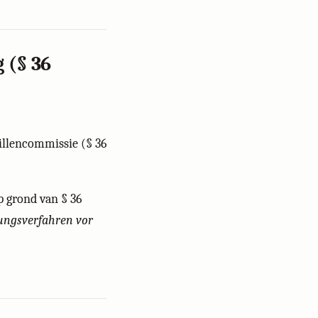
 (§ 36
illencommissie (§ 36
p grond van § 36
gungsverfahren vor