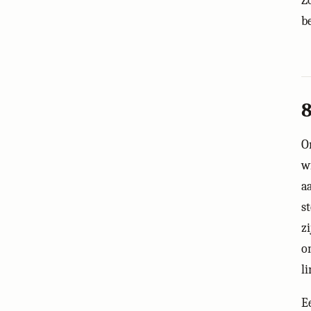
Z
b
8
O
w
a
s
z
o
l
E