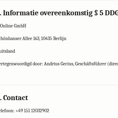
. Informatie overeenkomstig § 5 DD
J Online GmbH
chönhauser Allee 163, 10435 Berlijn
uitsland
ertegenwoordigd door: Andrius Gecius, Geschäftsführer (dire
. Contact
elefoon: +49 151 12032902