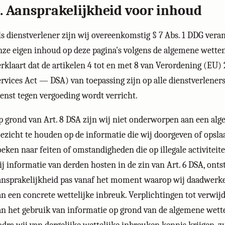
. Aansprakelijkheid voor inhoud
ls dienstverlener zijn wij overeenkomstig § 7 Abs. 1 DDG vera
nze eigen inhoud op deze pagina's volgens de algemene wetten
erklaart dat de artikelen 4 tot en met 8 van Verordening (EU)
ervices Act — DSA) van toepassing zijn op alle dienstverleners
ienst tegen vergoeding wordt verricht.
p grond van Art. 8 DSA zijn wij niet onderworpen aan een alg
oezicht te houden op de informatie die wij doorgeven of opslaa
oeken naar feiten of omstandigheden die op illegale activiteit
ij informatie van derden hosten in de zin van Art. 6 DSA, onts
ansprakelijkheid pas vanaf het moment waarop wij daadwerkel
an een concrete wettelijke inbreuk. Verplichtingen tot verwij
an het gebruik van informatie op grond van de algemene wette