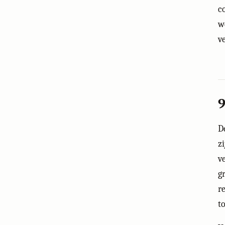
c
w
v
9
D
z
v
g
r
t