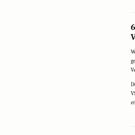
6
W
g
V
D
V
e