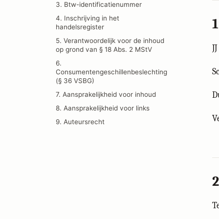
3. Btw-identificatienummer
4. Inschrijving in het
1
handelsregister
5. Verantwoordelijk voor de inhoud
J
op grond van § 18 Abs. 2 MStV
6.
S
Consumentengeschillenbeslechting
(§ 36 VSBG)
D
7. Aansprakelijkheid voor inhoud
8. Aansprakelijkheid voor links
V
9. Auteursrecht
2
T