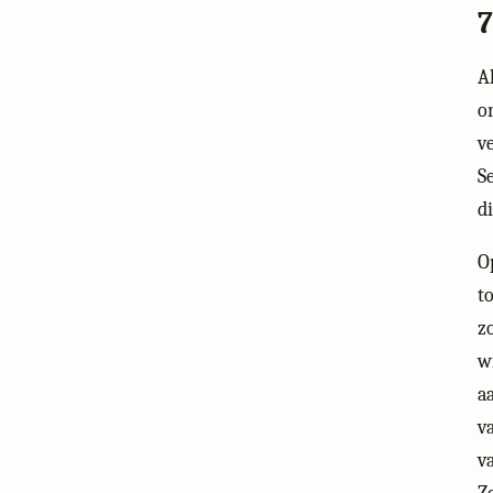
7
A
o
v
S
d
O
t
z
w
a
v
v