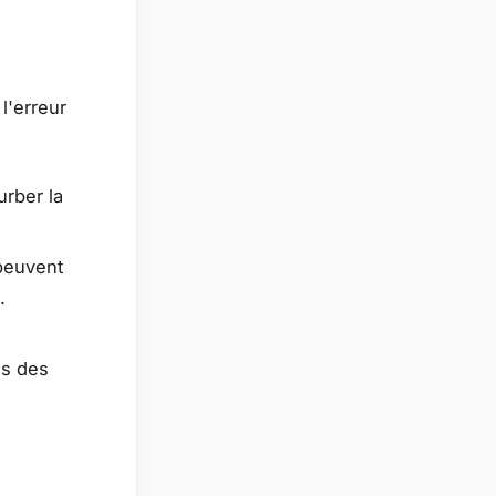
l'erreur
rber la
 peuvent
.
is des