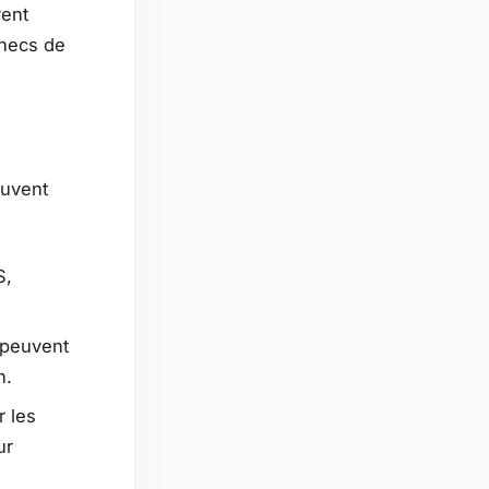
vent
checs de
euvent
S,
 peuvent
n.
r les
ur