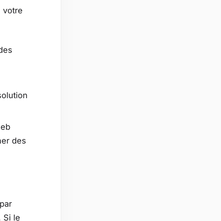
 votre
 des
olution
web
ner des
par
 Si le