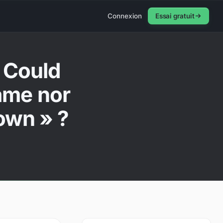
Connexion
Essai gratuit
 Could
ame nor
own » ?