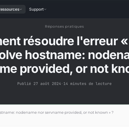
Ressources
Support
Réponses pratiques
nt résoudre l'erreur «
solve hostname: noden
me provided, or not kn
Publié 27 août 2024
·
14 minutes de lecture
hostname: nodename nor servname provided, or not known » ?