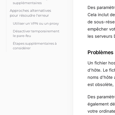
supplémentaires
Des paramètre
Approches alternatives
Cela inclut d
pour résoudre l'erreur
de sous-rése
Utiliser un VPN ou un proxy
empêcher vot
Désactiver temporairement
le pare-feu
les serveurs
Étapes supplémentaires à
considérer
Problèmes 
Un fichier ho
d'hôte. Le fi
noms d'hôte a
est obsolète,
Des paramètr
également déc
votre ordinate