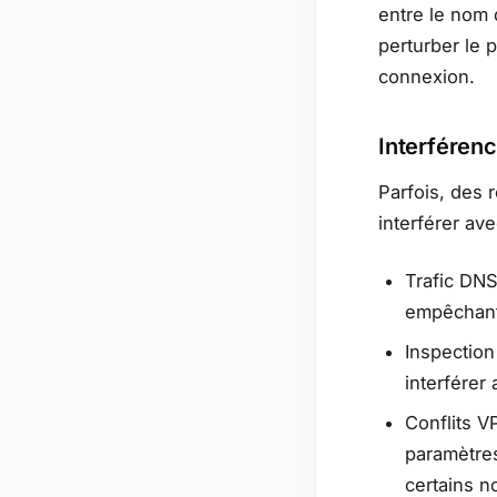
entre le nom 
perturber le 
connexion.
Interférenc
Parfois, des 
interférer av
Trafic DNS
empêchant 
Inspection
interférer
Conflits V
paramètres
certains n