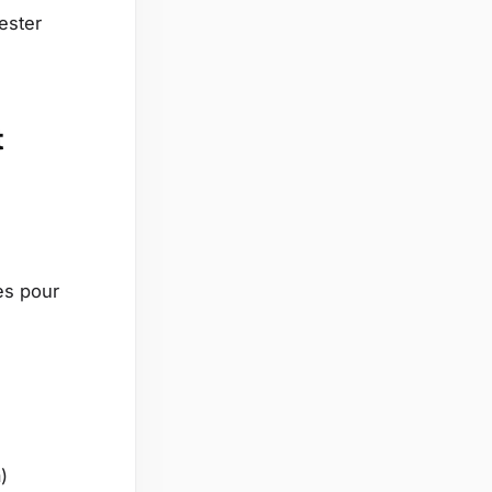
ester
t
es pour
)