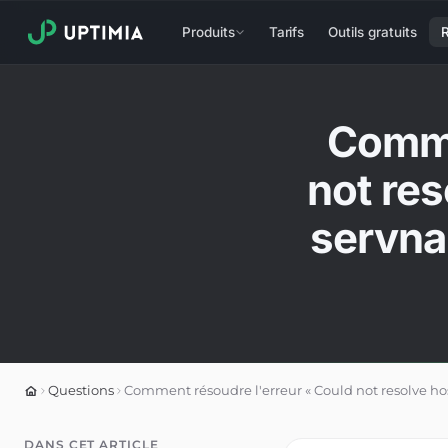
Produits
Tarifs
Outils gratuits
Comme
not re
servna
Questions
Comment résoudre l'erreur « Could not resolve 
DANS CET ARTICLE