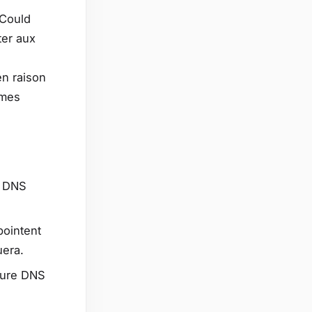
"Could
ter aux
en raison
èmes
s DNS
pointent
uera.
ture DNS