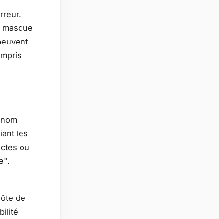
rreur.
de masque
peuvent
ompris
e nom
iant les
ectes ou
e".
hôte de
ilité