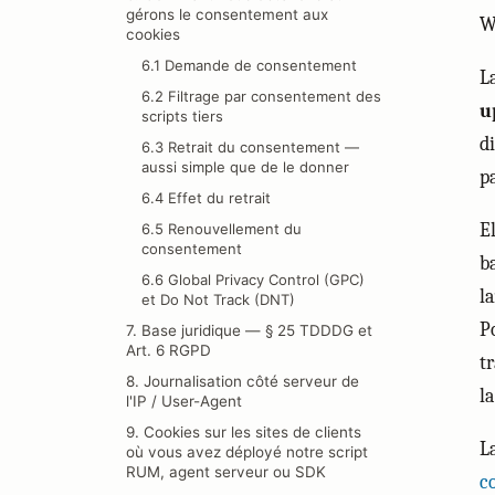
gérons le consentement aux
W
cookies
6.1 Demande de consentement
L
6.2 Filtrage par consentement des
u
scripts tiers
d
6.3 Retrait du consentement —
aussi simple que de le donner
p
6.4 Effet du retrait
E
6.5 Renouvellement du
consentement
b
6.6 Global Privacy Control (GPC)
l
et Do Not Track (DNT)
P
7. Base juridique — § 25 TDDDG et
Art. 6 RGPD
t
8. Journalisation côté serveur de
la
l'IP / User-Agent
9. Cookies sur les sites de clients
L
où vous avez déployé notre script
RUM, agent serveur ou SDK
c