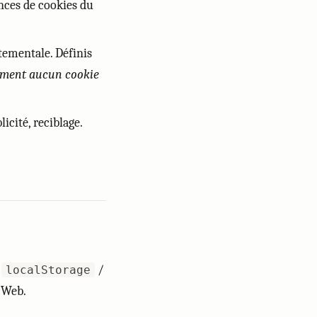
nces de cookies du
ementale. Définis
lement aucun cookie
licité, reciblage.
e
/
localStorage
e Web.