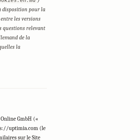
)
ookies.en.md
à disposition pour la
entre les versions
 questions relevant
llemand de la
uelles la
JJ Online GmbH («
tps://uptimia.com (le
ilaires sur le Site