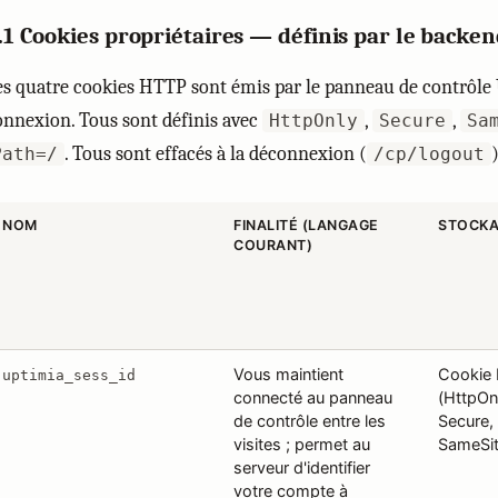
.1 Cookies propriétaires — définis par le backe
es quatre cookies HTTP sont émis par le panneau de contrôle 
onnexion. Tous sont définis avec
,
,
HttpOnly
Secure
Sa
. Tous sont effacés à la déconnexion (
)
Path=/
/cp/logout
NOM
FINALITÉ (LANGAGE
STOCK
COURANT)
Vous maintient
Cookie
uptimia_sess_id
connecté au panneau
(HttpOn
de contrôle entre les
Secure,
visites ; permet au
SameSi
serveur d'identifier
votre compte à