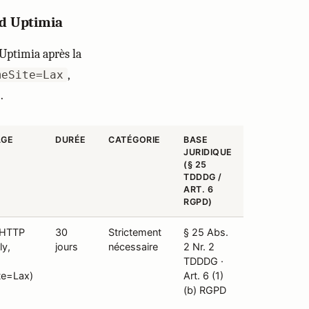
nd Uptimia
Uptimia après la
,
meSite=Lax
.
AGE
DURÉE
CATÉGORIE
BASE
JURIDIQUE
(§ 25
TDDDG /
ART. 6
RGPD)
 HTTP
30
Strictement
§ 25 Abs.
ly,
jours
nécessaire
2 Nr. 2
TDDDG ·
te=Lax)
Art. 6 (1)
(b) RGPD