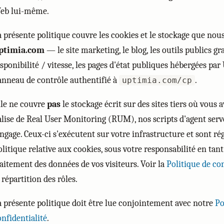
eb lui-même.
a présente politique couvre les cookies et le stockage que nou
ptimia.com
— le site marketing, le blog, les outils publics gr
isponibilité / vitesse, les pages d'état publiques hébergées par
anneau de contrôle authentifié à
.
uptimia.com/cp
lle ne couvre
pas
le stockage écrit sur des sites tiers où vous 
alise de Real User Monitoring (RUM), nos scripts d'agent ser
angage. Ceux-ci s'exécutent sur votre infrastructure et sont ré
olitique relative aux cookies, sous votre responsabilité en tan
raitement des données de vos visiteurs. Voir la
Politique de con
 répartition des rôles.
a présente politique doit être lue conjointement avec notre
Po
onfidentialité
.