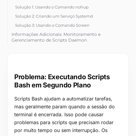
Ferramentas gratuitas
Solução 1: Usando o Comando nohup
Blog
Solução 2: Criando um Serviço Systemd
Contacte-nos
Solução 3: Usando o Comando Screen
Informações Adicionais: Monitoramento e
Base de conhecimento
Gerenciamento de Scripts Daemon
Gerenciamento de Logs e Saída
Iniciar sessão
Controle e Gerenciamento de Processos
Soluções Alternativas para Executar Scripts em
Comece gratuitamente
Segundo Plano
Problema: Executando Scripts
Usando o Operador & com Disown
Bash em Segundo Plano
Cron Jobs para Execução Agendada
Scripts Bash ajudam a automatizar tarefas,
mas geralmente param quando a sessão do
terminal é encerrada. Isso pode causar
problemas para scripts que precisam rodar
por muito tempo ou sem interrupção. Os