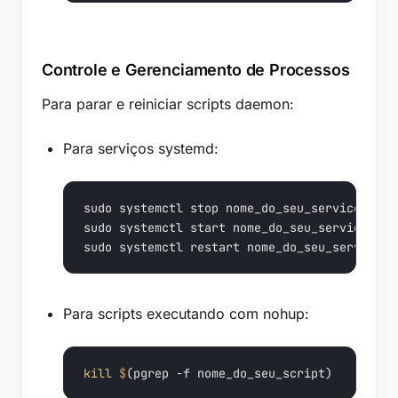
Controle e Gerenciamento de Processos
Para parar e reiniciar scripts daemon:
Para serviços systemd:
sudo 
system
ctl stop nome_do_seu_servico

sudo 
system
ctl start nome_do_seu_servico

sudo 
system
ctl restart nome_do_seu_servico
Para scripts executando com nohup:
kill
$
(pgrep 
-f
 nome_do_seu_script)