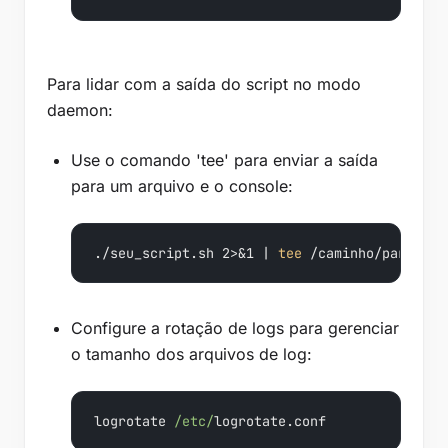
Para lidar com a saída do script no modo
daemon:
Use o comando 'tee' para enviar a saída
para um arquivo e o console:
./seu_script.sh 2>&1 | 
tee
 /caminho/para/arq
Configure a rotação de logs para gerenciar
o tamanho dos arquivos de log:
logrotate 
/etc/
logrotate.conf