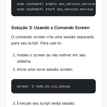
sudo 
system
ctl enable seu_servico.service

sudo 
system
ctl start seu_servico.service
Solução 3: Usando o Comando Screen
O comando screen cria uma sessão separada
para seu script. Para usá-lo:
Instale o screen se não estiver em seu
sistema.
Inicie uma nova sessão screen:
screen -S nome_d
a_sua
_sessao
Execute seu script nesta sessão.