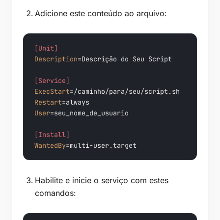
Adicione este conteúdo ao arquivo:
[Unit]
Description
=Descrição do Seu Script

[Service]
ExecStart
Restart
User
=seu_nome_de_usuario

[Install]
WantedBy
=multi-user.target
Habilite e inicie o serviço com estes
comandos: