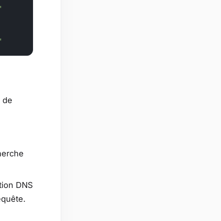
"
"
n de
cherche
tion DNS
equête.