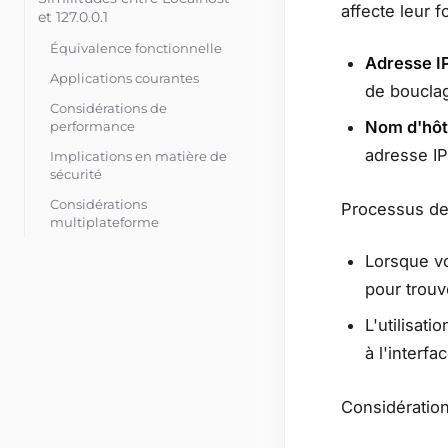
affecte leur 
et 127.0.0.1
Équivalence fonctionnelle
Adresse I
Applications courantes
de boucla
Considérations de
Nom d'hô
performance
adresse IP
Implications en matière de
sécurité
Considérations
Processus de
multiplateforme
Lorsque vo
pour trouv
L'utilisat
à l'interf
Considération