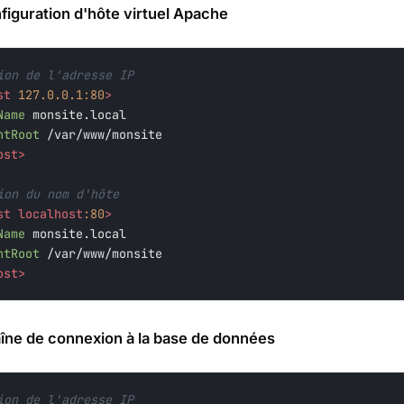
iguration d'hôte virtuel Apache
ion de l'adresse IP
st 
127.0.0.1:80
>
Name
 monsite.local

ntRoot
ost>
ion du nom d'hôte
st localhost
:80
>
Name
 monsite.local

ntRoot
ost>
îne de connexion à la base de données
ion de l'adresse IP