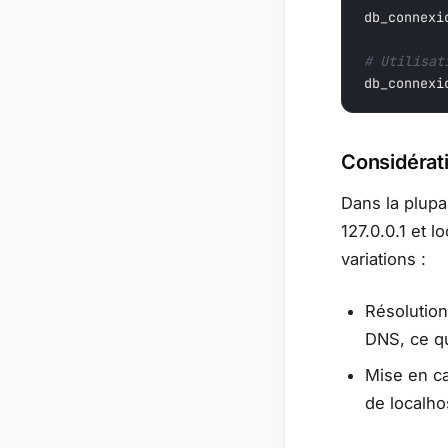
db_connexi
# Utilisat
db_connexi
Considérat
Dans la plupar
127.0.0.1 et l
variations :
Résolution
DNS, ce q
Mise en c
de localho