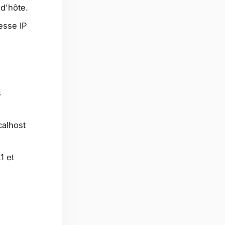
 d'hôte.
esse IP
s
calhost
1 et