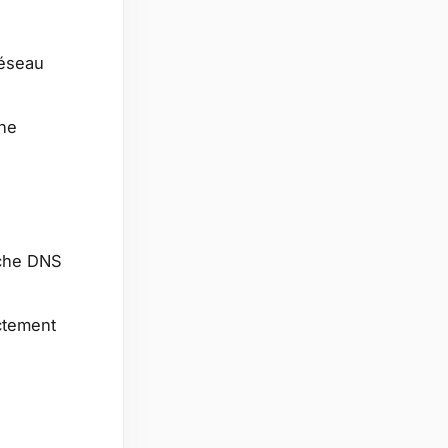
réseau
une
rche DNS
ectement