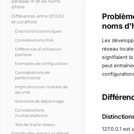
adresses IP et les noms
d'hôte
Problème
Différences entre 127.0.0.1
et Localhost
noms d'
Distinctions techniques
Les développe
Considérations IPv6
réseau locales
Différences d'utilisation
pratique
signifiaient 
Exemples de configuration
peut entraîne
Considérations de
configuration
performance
Implications en matière de
sécurité
Différen
Scénarios de dépannage
Considérations
multiplateforme
Distinction
Test de la pile réseau
127.0.0.1 est
Similitudes entre Localhost