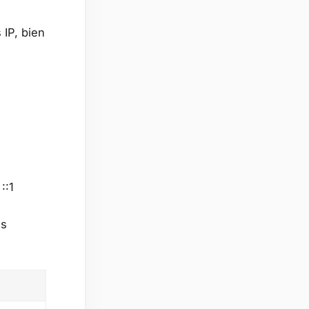
 IP, bien
::1
ns