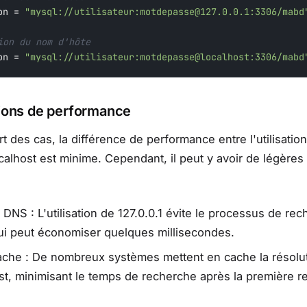
on = 
"mysql://utilisateur:motdepasse@127.0.0.1:3306/mabd
ion du nom d'hôte
on = 
"mysql://utilisateur:motdepasse@localhost:3306/mabd
ions de performance
t des cas, la différence de performance entre l'utilisatio
ocalhost est minime. Cependant, il peut y avoir de légères
 DNS : L'utilisation de 127.0.0.1 évite le processus de re
ui peut économiser quelques millisecondes.
ache : De nombreux systèmes mettent en cache la résolu
st, minimisant le temps de recherche après la première r