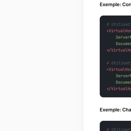
Exemple: Conf
# Utilisat
<VirtualHo
Server
Docume
</VirtualH
# Utilisat
<VirtualHo
Server
Docume
</VirtualH
Exemple: Cha
# Utilisat