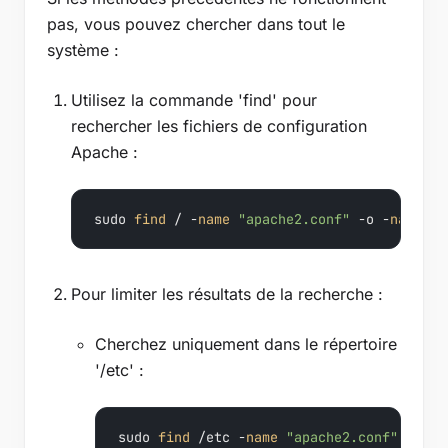
pas, vous pouvez chercher dans tout le
système :
Utilisez la commande 'find' pour
rechercher les fichiers de configuration
Apache :
sudo 
find
 / -
name
"apache2.conf"
 -o -
name
"h
Pour limiter les résultats de la recherche :
Cherchez uniquement dans le répertoire
'/etc' :
sudo 
find
 /etc -
name
"apache2.conf"
 -o -
n