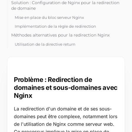
Outils gratuits
Solution : Configuration de Nginx pour la redirection
de domaine
Blog
Mise en place du bloc serveur Nginx
Contactez-nous
Implémentation de la règle de redirection
Base de connaissances
Méthodes alternatives pour la redirection Nginx
Utilisation de la directive return
Gestion des sous-domaines avec caractère générique
Connexion
Essai gratuit
Problème : Redirection de
domaines et sous-domaines avec
Nginx
La redirection d'un domaine et de ses sous-
domaines peut être complexe, notamment lors
de l'utilisation de Nginx comme serveur web.
Ce processus implique la mise en place de