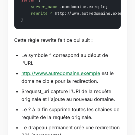
server
 {

server_name
 .mondomaine.exemple;

rewrite
 ^
 http://www.autredomaine.exemple
$r
}
Cette règle rewrite fait ce qui suit :
Le symbole ^ correspond au début de
l'URI.
http://www.autredomaine.exemple
est le
domaine cible pour la redirection.
$request_uri capture l'URI de la requête
originale et l'ajoute au nouveau domaine.
Le ? à la fin supprime toutes les chaînes de
requête de la requête originale.
Le drapeau permanent crée une redirection