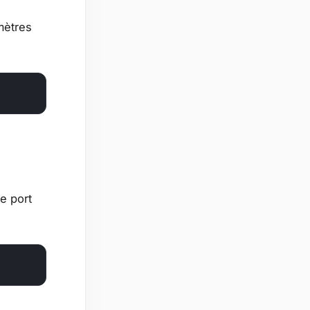
mètres
e port