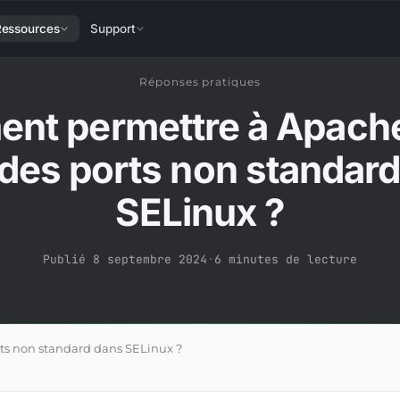
Ressources
Support
Réponses pratiques
nt permettre à Apache
à des ports non standar
SELinux ?
Publié 8 septembre 2024
·
6 minutes de lecture
ts non standard dans SELinux ?