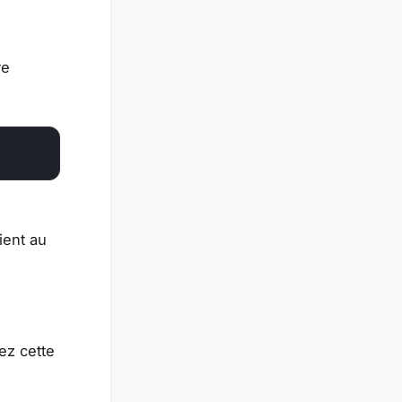
re
ient au
ez cette