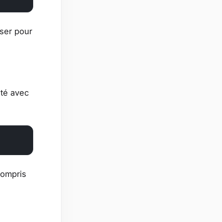
ser pour
uté avec
compris