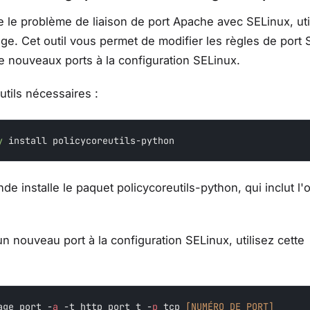
 le problème de liaison de port Apache avec SELinux, uti
age. Cet outil vous permet de modifier les règles de port
de nouveaux ports à la configuration SELinux.
outils nécessaires :
y
 install policycoreutils-python
 installe le paquet policycoreutils-python, qui inclut l'o
un nouveau port à la configuration SELinux, utilisez cette
age port -
a
 -t http_port_t -
p
 tcp 
[NUMÉRO_DE_PORT]