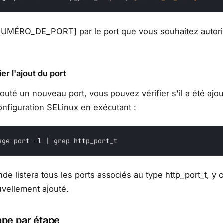
UMÉRO_DE_PORT] par le port que vous souhaitez autori
ier l'ajout du port
jouté un nouveau port, vous pouvez vérifier s'il a été ajo
onfiguration SELinux en exécutant :
age port -l | grep http_port_t
e listera tous les ports associés au type http_port_t, y 
uvellement ajouté.
ape par étape