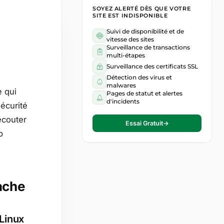
SOYEZ ALERTÉ DÈS QUE VOTRE
SITE EST INDISPONIBLE
Suivi de disponibilité et de
vitesse des sites
Surveillance de transactions
multi-étapes
Surveillance des certificats SSL
Détection des virus et
malwares
e qui
Pages de statut et alertes
d'incidents
sécurité
écouter
Essai Gratuit
→
b
ache
ELinux