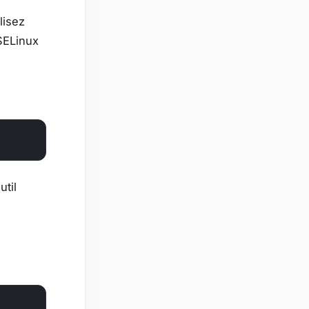
lisez
 SELinux
util