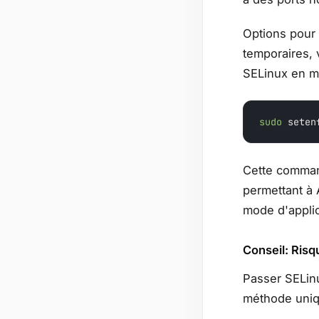
Options pour
temporaires, 
SELinux en m
sudo
 seten
Cette comman
permettant à 
mode d'appli
Conseil: Risq
Passer SELinu
méthode uniqu