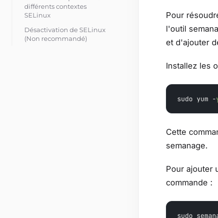
différents contextes
Pour résoudre
SELinux
l'outil seman
Désactivation de SELinux
(Non recommandé)
et d'ajouter 
Installez les 
sudo yum -
Cette commande
semanage.
Pour ajouter 
commande :
sudo seman