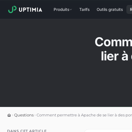
Produits
Tarifs
Outils gratuits
Comme
lier 
Questions
Comment permettre à Apache de se lier à des por
DANS CET ARTICLE