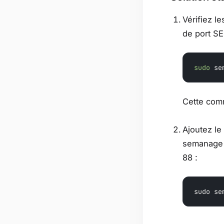
Vérifiez l
de port SE
sudo
 se
Cette comm
Ajoutez le
semanage p
88 :
sudo se