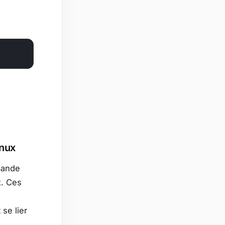
inux
mande
x. Ces
se lier