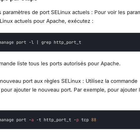
es paramètres de port SELinux actuels : Pour voir les para
Linux actuels pour Apache, exécutez :
manage port -l | grep http_port_t
ande liste tous les ports autorisés pour Apache.
 nouveau port aux règles SELinux : Utilisez la commande
our ajouter le nouveau port. Par exemple, pour ajouter l
manage port -
a
 -t http_port_t -
p
 tcp 
88