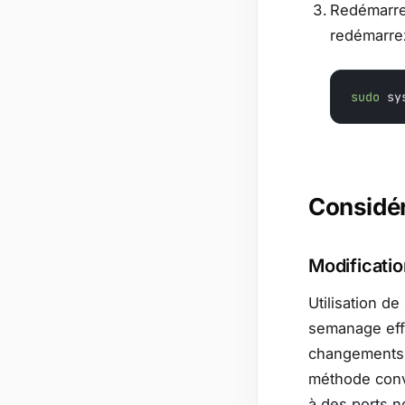
Redémarrez
redémarre
sudo
 sy
Considér
Modificati
Utilisation 
semanage eff
changements 
méthode convi
à des ports n