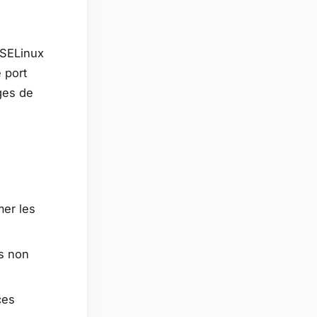
s SELinux
 port
ges de
mer les
ts non
ces