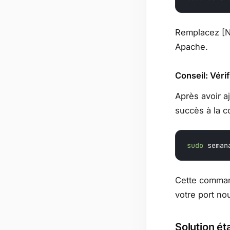
Remplacez [N
Apache.
Conseil: Vérif
Après avoir a
succès à la c
sudo
 seman
Cette command
votre port no
Solution ét