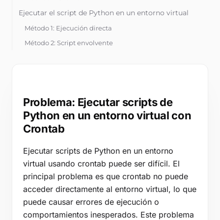
Herramientas
Ejecutar el script de Python en un entorno virtual
Blog
Método 1: Ejecución directa
Contacto
Método 2: Script envolvente
Base de Conocimientos
Iniciar sesión
Problema: Ejecutar scripts de
Python en un entorno virtual con
Iniciar prueba gratuita
Crontab
Ejecutar scripts de Python en un entorno
virtual usando crontab puede ser difícil. El
principal problema es que crontab no puede
acceder directamente al entorno virtual, lo que
puede causar errores de ejecución o
comportamientos inesperados. Este problema