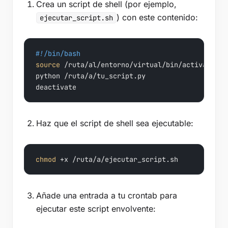
Crea un script de shell (por ejemplo,
) con este contenido:
ejecutar_script.sh
#!/bin/bash
source
 /ruta/al/entorno/virtual/bin/activate

python /ruta/a/tu_script.py

deactivate
Haz que el script de shell sea ejecutable:
chmod
 +x /ruta/a/ejecutar_script.sh
Añade una entrada a tu crontab para
ejecutar este script envolvente: