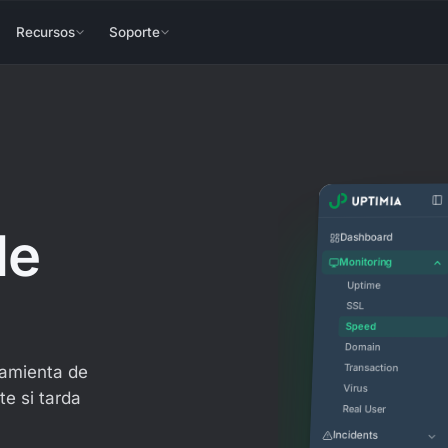
Recursos
Soporte
de
Dashboard
Monitoring
Uptime
SSL
Speed
Domain
Transaction
ramienta de
Virus
te si tarda
Real User
Incidents