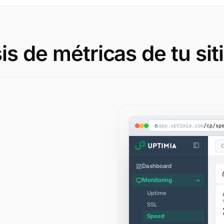
is de métricas de tu si
app.uptimia.com
/cp/sp
Dashboard
Monitoring
Uptime
SSL
Speed