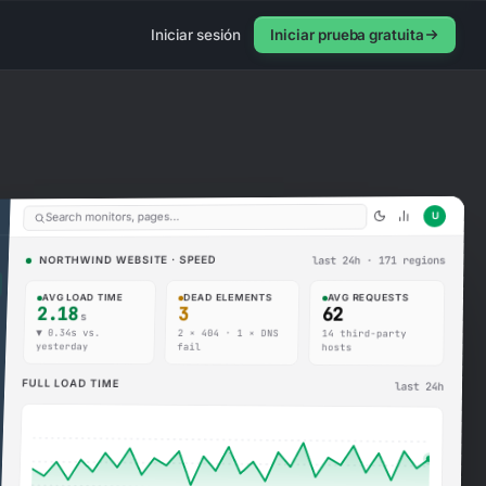
Iniciar sesión
Iniciar prueba gratuita
U
Search monitors, pages…
last 24h · 171 regions
NORTHWIND WEBSITE · SPEED
AVG REQUESTS
DEAD ELEMENTS
AVG LOAD TIME
2.18
3
62
s
▼ 0.34s vs.
2 × 404 · 1 × DNS
14 third-party
yesterday
fail
hosts
FULL LOAD TIME
last 24h