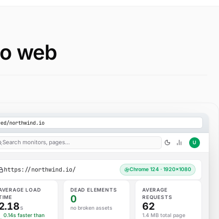
tio web
eed/northwind.io
Search monitors, pages…
U
https://northwind.io/
Chrome 124 · 1920×1080
AVERAGE LOAD
DEAD ELEMENTS
AVERAGE
0
TIME
REQUESTS
2.18
62
s
no broken assets
0.14s faster than
1.4 MB total page