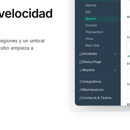
Uptime
velocidad
SSL
N
Speed
Domain
Transaction
U
Virus
regiones y un umbral
Real User
 sitio empieza a
Incidents
Status Page
F
Reports
Integrations
U
Maintenance
Contacts & Teams
E