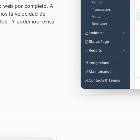
Domain
io web por completo. A
Transaction
mos la velocidad de
Virus
ntos. ¡Y podemos revisar
Real User
Incidents
Status Page
Reports
Integrations
Maintenance
Contacts & Teams