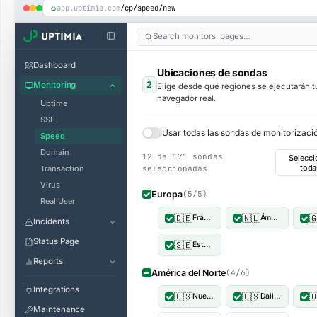
app.uptimia.com
/cp/speed/new
Search monitors, pages…
Dashboard
Ubicaciones de sondas
2
Monitoring
Elige desde qué regiones se ejecutarán
navegador real.
Uptime
SSL
Usar todas las sondas de monitorizac
Speed
Domain
12 de 171 sondas
Selecci
toda
Transaction
seleccionadas
Virus
Europa
(5/5)
Real User
🇩🇪
🇳🇱

Fráncfort, Alemania
Ámsterdam, Países Bajos
Incidents
Status Page
🇸🇪
Estocolmo, Suecia
Reports
América del Norte
(4/6)
Integrations
🇺🇸
🇺🇸

Nueva York, Estados Unidos
Dallas, Estados Unidos
Maintenance