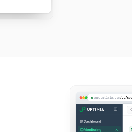
🇺
🇮🇳
Sídney, Australia
Bombay, India
8)
app.uptimia.com
/cp/sp
Dashboard
Monitoring