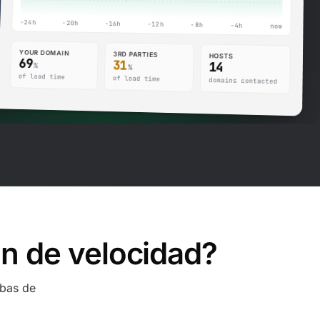
-24h
-20h
-16h
-12h
-8h
-4h
now
YOUR DOMAIN
3RD PARTIES
HOSTS
69
31
14
%
%
of load time
of load time
domains contacted
n de velocidad?
ebas de