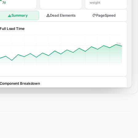
7d
weight
Summary
Dead Elements
PageSpeed
Full Load Time
3.0 s
Component Breakdown
SCRIPTS
HTML
CSS
IMAGES
TEXT/FONTS
REDIRECTS
0.82s
0.14s
0.18s
0.62s
0.21s
0.00s
412KB · 22 req
28KB · 1 req
64KB · 6 req
720KB · 18 req
96KB · 8 req
0KB · 0 req