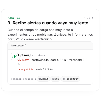
PASO 03
~ 15 s
3. Recibe alertas cuando vaya muy lento
Cuando el tiempo de carga sea muy lento o
experimentes otros problemas técnicos, te informaremos
por SMS o correo electrónico.
#
alerts-perf
Uptimia
justo ahora
⚠ Slow
· northwind.io load 4.82 s · threshold 3.0
s
avg 4.82s
threshold 3.0s
También enviado a
Email
SMS
PagerDuty