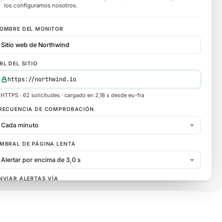
los configuramos nosotros.
OMBRE DEL MONITOR
Sitio web de Northwind
RL DEL SITIO
https://northwind.io
HTTPS · 62 solicitudes · cargado en 2,18 s desde eu-fra
RECUENCIA DE COMPROBACIÓN
Cada minuto
MBRAL DE PÁGINA LENTA
Alertar por encima de 3,0 s
NVIAR ALERTAS VÍA
×
×
×
×
Email
Slack
WhatsApp
SMS
+
Añadir Discord, Teams, PagerDuty, Telegram, Webhook…