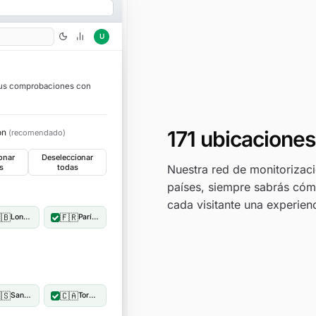
U
 tus comprobaciones con
171 ubicacione
ión
(recomendado)
onar
Deseleccionar
Nuestra red de monitorizaci
s
todas
países, siempre sabrás cómo
cada visitante una experien
🇧
🇫🇷
Londres, Reino Unido
París, Francia
🇸
🇨🇦
San Francisco, Estados Unidos
Toronto, Canadá