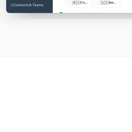
🇲🇽
🇺🇸
Ciudad de México, México
Seattle, Estados Unidos
Contacts & Teams
Asia · Oceanía
(3/6)
🇯🇵
🇸🇬

Tokio, Japón
Singapur
🇰🇷
🇮🇩
Seúl, Corea del Sur
Yakarta, Indonesia
Sudamérica · África · Oriente Medio
(0/