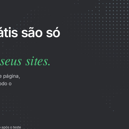
tis são só
eus sites.
e página,
odo o
o após o teste