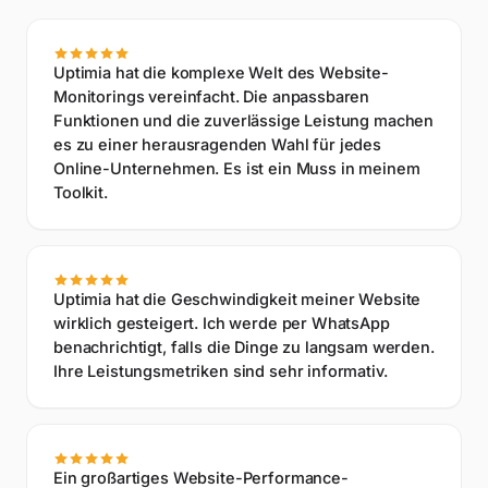
NO. OF HOSTS
14
Uptimia hat die komplexe Welt des Website-
third-party domains
Monitorings vereinfacht. Die anpassbaren
app.uptimia.com
/cp/reports
Funktionen und die zuverlässige Leistung machen
3rd-party domains
es zu einer herausragenden Wahl für jedes
Online-Unternehmen. Es ist ein Muss in meinem
DOMAIN
Toolkit.
google-analytics.com
fonts.gstatic.com
cdn.cloudflare.com
Uptimia hat die Geschwindigkeit meiner Website
wirklich gesteigert. Ich werde per WhatsApp
tagmanager.google.com
benachrichtigt, falls die Dinge zu langsam werden.
Ihre Leistungsmetriken sind sehr informativ.
intercom-cdn.com
ads.example.net
Ein großartiges Website-Performance-