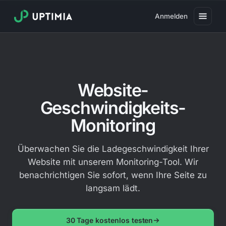
Anmelden
Preise
Verfügbarkeits-Monitoring
Website-
Geschwindigkeits-Monitoring
Geschwindigkeits-
Real User Monitoring
Monitoring
Web-Transaktions-Monitoring
SSL-Monitoring
Überwachen Sie die Ladegeschwindigkeit Ihrer
Website mit unserem Monitoring-Tool. Wir
Domain-Monitoring
benachrichtigen Sie sofort, wenn Ihre Seite zu
Viren-Monitoring
langsam lädt.
Öffentliche Statusseite
30 Tage kostenlos testen