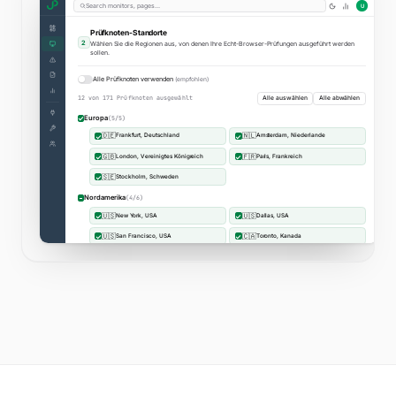
app.uptimia.com
/cp/speed/northwind.io