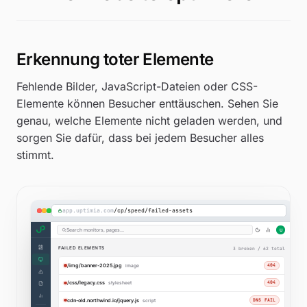
AVERAGE LOAD TIME
2.18
s
0.14s faster than 7d
Erkennung toter Elemente
DEAD ELEMENTS
0
Fehlende Bilder, JavaScript-Dateien oder CSS-
no broken assets
Elemente können Besucher enttäuschen. Sehen Sie
genau, welche Elemente nicht geladen werden, und
sorgen Sie dafür, dass bei jedem Besucher alles
AVERAGE REQUESTS
62
stimmt.
1.4 MB total page weight
Summary
Dead Elemen
Full Load Time