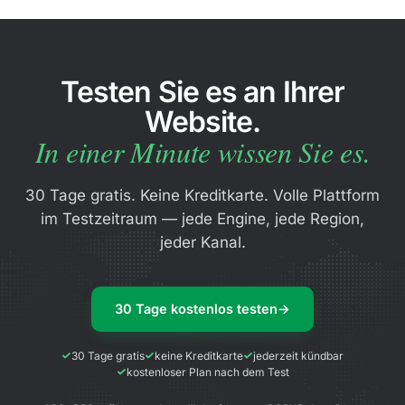
Testen Sie es an Ihrer
Website.
In einer Minute wissen Sie es.
30 Tage gratis. Keine Kreditkarte. Volle Plattform
im Testzeitraum — jede Engine, jede Region,
Search monitors, pages…
jeder Kanal.
Geplante Berichte
30 Tage kostenlos testen
→
30 Tage gratis
keine Kreditkarte
jederzeit kündbar
Wöchentlicher Speed-Bericht
WÖCH
kostenloser Plan nach dem Test