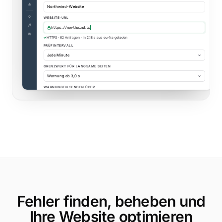
app.uptimia.com
/cp/speed/new
Search monitors, pages…
Fehler finden, beheben und
Ihre Website optimieren
https://northwind.io/