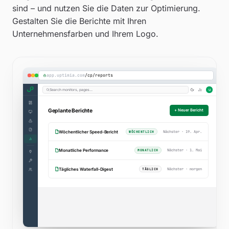
sind – und nutzen Sie die Daten zur Optimierung.
WARNUNGEN SENDEN ÜBER
Gestalten Sie die Berichte mit Ihren
×
×
×
Unternehmensfarben und Ihrem Logo.
Email
Slack
WhatsApp
SM
Discord, Teams, PagerDuty, Telegram, Webhook… 
+