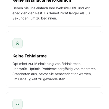
Keine Installation erforderlich
Geben Sie uns einfach Ihre Website-URL und wir
erledigen den Rest. Es dauert nicht länger als 30
Sekunden, um zu beginnen.
Search monitors, pages…
FAILED ELEMENTS
/img/banner-2025.jpg
image
Keine Fehlalarme
Optimiert zur Minimierung von Fehlalarmen,
/css/legacy.css
stylesheet
überprüft Uptimia Probleme sorgfältig von mehreren
Standorten aus, bevor Sie benachrichtigt werden,
cdn-old.northwind.io/jquery.js
script
um Genauigkeit zu gewährleisten.
/api/menu.json
XHR
58 other assets