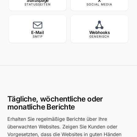
Statuspage
X
STATUSSEITEN
SOCIAL MEDIA
Search monitors, pages…
Speed-Monitor hinzufügen
E-Mail
Webhooks
SMTP
GENERISCH
1
URL einfügen — Frequenz, Regionen und einen Grenz
Sie ein.
MONITOR-NAME
Northwind-Website
WEBSITE-URL
https://northwind.io
Tägliche, wöchentliche oder
HTTPS · 62 Anfragen · in 2,18 s aus eu-fra geladen
app.uptimia.com
/cp/speed/northwind.io
monatliche Berichte
PRÜFINTERVALL
Jede Minute
Erhalten Sie regelmäßige Berichte über Ihre
überwachten Websites. Zeigen Sie Kunden oder
GRENZWERT FÜR LANGSAME SEITEN
Vorgesetzten, dass die Websites in guten Händen
Warnung ab 3,0 s