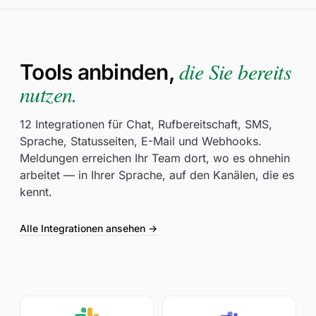
🇺🇸
New York, USA
🇺🇸
San Francisco, USA
die Sie bereits
Tools anbinden,
🇲🇽
Mexiko-Stadt, Mexiko
nutzen.
(3/6)
Asien · Ozeanien
🇯🇵
Tokio, Japan
12 Integrationen für Chat, Rufbereitschaft, SMS,
Sprache, Statusseiten, E-Mail und Webhooks.
🇦🇺
Sydney, Australien
Meldungen erreichen Ihr Team dort, wo es ohnehin
🇰🇷
Seoul, Südkorea
arbeitet — in Ihrer Sprache, auf den Kanälen, die es
kennt.
(0/8)
Südamerika · Afrika · Naher Osten
Alle Integrationen ansehen →
app.uptimia.com
/cp/speed/failed-assets