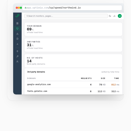
Search monitors, pages…
Prüfknoten-Standorte
2
Wählen Sie die Regionen aus, von denen Ihre Ech
sollen.
Alle Prüfknoten verwenden
(empfohlen)
12 von 171 Prüfknoten ausgewählt
(5/5)
Europa
🇩🇪
Frankfurt, Deutschland
🇬🇧
London, Vereinigtes Königreich
🇸🇪
Stockholm, Schweden
(4/6)
Nordamerika