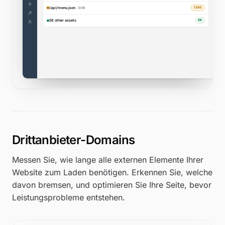
Component Breakdown
SCRIPTS
HTML
0.82s
0.14s
412KB · 22 req
28KB · 1 req
IMAGES
TEXT/FONT
0.62s
0.21s
app.uptimia.com
/cp/speed/new
720KB · 18 req
96KB · 8 req
Drittanbieter-Domains
Messen Sie, wie lange alle externen Elemente Ihrer
Website zum Laden benötigen. Erkennen Sie, welche
davon bremsen, und optimieren Sie Ihre Seite, bevor
Leistungsprobleme entstehen.