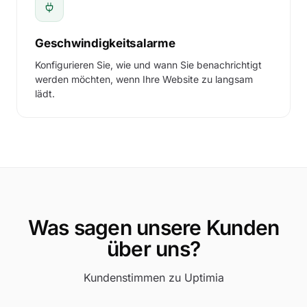
Geschwindigkeitsalarme
Konfigurieren Sie, wie und wann Sie benachrichtigt
werden möchten, wenn Ihre Website zu langsam
lädt.
Search monitors, pages…
YOUR DOMAIN
Was sagen unsere Kunden
69
%
of total load time
über uns?
3RD PARTIES
Kundenstimmen zu Uptimia
31
%
of total load time