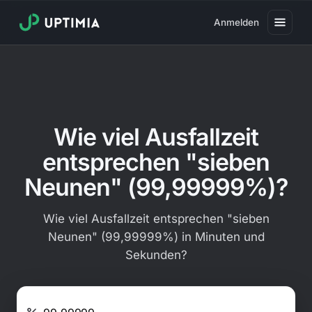
Anmelden
Preise
Verfügbarkeits-Monitoring
Geschwindigkeits-Monitoring
Wie viel Ausfallzeit
Real User Monitoring
entsprechen "sieben
Web-Transaktions-Monitoring
Neunen" (99,99999%)?
SSL-Monitoring
Wie viel Ausfallzeit entsprechen "sieben
Domain-Monitoring
Neunen" (99,99999%) in Minuten und
Sekunden?
Viren-Monitoring
Öffentliche Statusseite
SLA-Wert eingeben (z. B. 99,9)