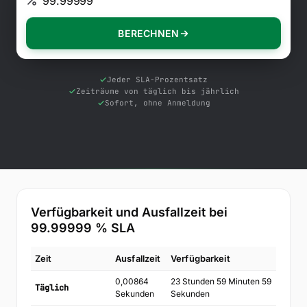
Kostenlose Tools
Blog
BERECHNEN
Kontaktieren Sie uns
Wissensdatenbank
Jeder SLA-Prozentsatz
Zeiträume von täglich bis jährlich
Sofort, ohne Anmeldung
Anmelden
Kostenlos testen
Verfügbarkeit und Ausfallzeit bei
99.99999
% SLA
Zeit
Ausfallzeit
Verfügbarkeit
0,00864
23 Stunden 59 Minuten 59
Täglich
Sekunden
Sekunden