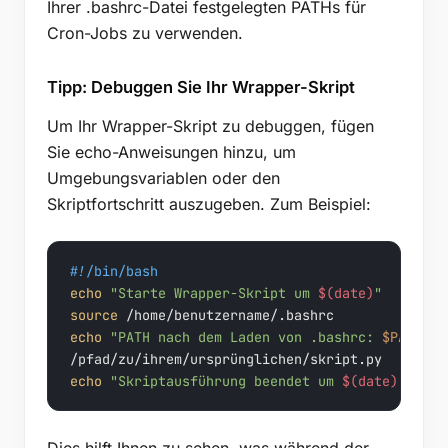
Ihrer .bashrc-Datei festgelegten PATHs für
Cron-Jobs zu verwenden.
Tipp: Debuggen Sie Ihr Wrapper-Skript
Um Ihr Wrapper-Skript zu debuggen, fügen
Sie echo-Anweisungen hinzu, um
Umgebungsvariablen oder den
Skriptfortschritt auszugeben. Zum Beispiel:
#!/bin/bash
echo
"Starte Wrapper-Skript um 
$(date)
"
source
echo
"PATH nach dem Laden von .bashrc: 
$PATH
"
echo
"Skriptausführung beendet um 
$(date)
"