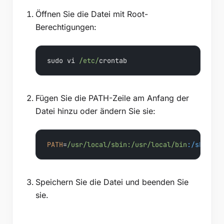
Öffnen Sie die Datei mit Root-
Berechtigungen:
sudo vi 
/etc/
crontab
Fügen Sie die PATH-Zeile am Anfang der
Datei hinzu oder ändern Sie sie:
PATH
=
/usr/local
/sbin:/usr
/local/bin
:/sbin
:/b
Speichern Sie die Datei und beenden Sie
sie.