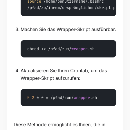
source
 /home/benutzername/.bashrc

/pfad/zu/ihrem/ursprünglichen/skript.py
Machen Sie das Wrapper-Skript ausführbar:
chmod +x /pfad/zum/
wrapper
.sh
Aktualisieren Sie Ihren Crontab, um das
Wrapper-Skript aufzurufen:
0
2
 * * * /pfad/zum/
wrapper
.sh
Diese Methode ermöglicht es Ihnen, die in