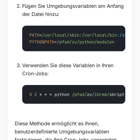
Fügen Sie Umgebungsvariablen am Anfang
der Datei hinzu:
PATH
=
/usr/local
/sbin:/usr
/local/bin
:/sbin
:/b
PYTHONPATH
=
/pfad/zu
/python/modulen
Verwenden Sie diese Variablen in Ihren
Cron-Jobs:
0
2
 * * * python 
/pfad/
zu
/ihrem/
skript.py
Diese Methode ermöglicht es Ihnen,
benutzerdefinierte Umgebungsvariablen
festzulegen, die Ihre Cron-Jobs verwenden