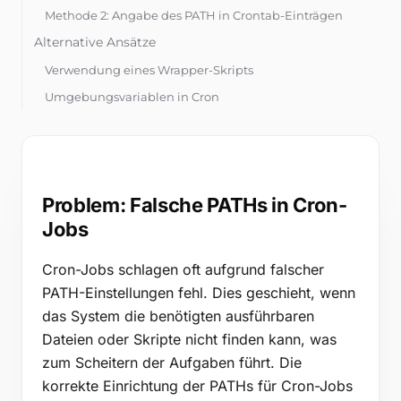
Kostenlose Tools
Methode 2: Angabe des PATH in Crontab-Einträgen
Blog
Alternative Ansätze
Kontaktieren Sie uns
Verwendung eines Wrapper-Skripts
Umgebungsvariablen in Cron
Wissensdatenbank
Anmelden
Problem: Falsche PATHs in Cron-
Kostenlos testen
Jobs
Cron-Jobs schlagen oft aufgrund falscher
PATH-Einstellungen fehl. Dies geschieht, wenn
das System die benötigten ausführbaren
Dateien oder Skripte nicht finden kann, was
zum Scheitern der Aufgaben führt. Die
korrekte Einrichtung der PATHs für Cron-Jobs