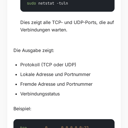
sudo
 netstat -tuln
Dies zeigt alle TCP- und UDP-Ports, die auf
Verbindungen warten.
Die Ausgabe zeigt:
Protokoll (TCP oder UDP)
Lokale Adresse und Portnummer
Fremde Adresse und Portnummer
Verbindungsstatus
Beispiel:
tcp
0
0
0.0.0.0:22
0.0