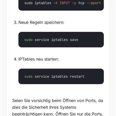
sudo iptables -
A
INPUT
 -
p
 tcp 
--dport
22
 -j 
Neue Regeln speichern:
sudo
 service iptables save
IPTables neu starten:
sudo
 service iptables restart
Seien Sie vorsichtig beim Öffnen von Ports, da
dies die Sicherheit Ihres Systems
beeinträchtigen kann. Öffnen Sie nur die Ports,