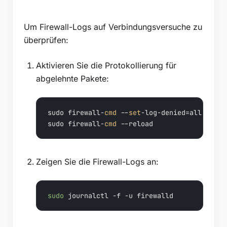
Um Firewall-Logs auf Verbindungsversuche zu
überprüfen:
Aktivieren Sie die Protokollierung für
abgelehnte Pakete:
sudo firewall-
cmd
 --
set
-log-denied=all --perm
sudo firewall-
cmd
 --reload
Zeigen Sie die Firewall-Logs an:
sudo
 journalctl -f -u firewalld