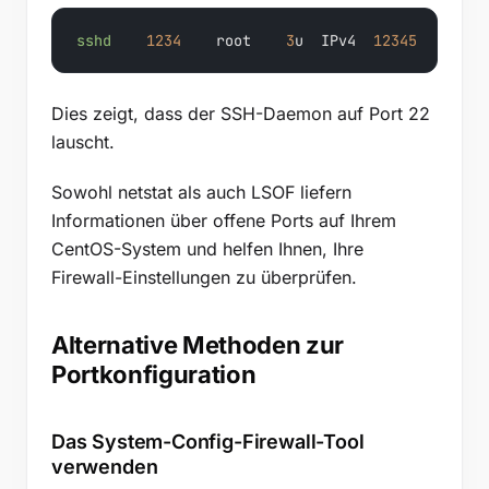
sshd
1234
    root    
3
u  IPv4  
12345
0
t
Dies zeigt, dass der SSH-Daemon auf Port 22
lauscht.
Sowohl netstat als auch LSOF liefern
Informationen über offene Ports auf Ihrem
CentOS-System und helfen Ihnen, Ihre
Firewall-Einstellungen zu überprüfen.
Alternative Methoden zur
Portkonfiguration
Das System-Config-Firewall-Tool
verwenden