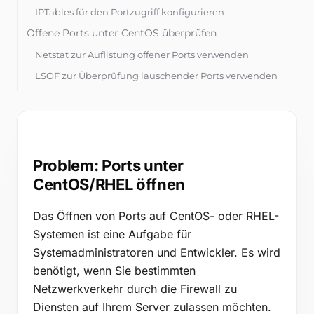
Kostenlose Tools
IPTables für den Portzugriff konfigurieren
Blog
Offene Ports unter CentOS überprüfen
Kontaktieren Sie uns
Netstat zur Auflistung offener Ports verwenden
LSOF zur Überprüfung lauschender Ports verwenden
Wissensdatenbank
Alternative Methoden zur Portkonfiguration
Das System-Config-Firewall-Tool verwenden
Anmelden
Cloud-spezifische Portverwaltung
Probleme beim Portzugriff unter CentOS beheben
Problem: Ports unter
Kostenlos testen
CentOS/RHEL öffnen
Das Öffnen von Ports auf CentOS- oder RHEL-
Systemen ist eine Aufgabe für
Systemadministratoren und Entwickler. Es wird
benötigt, wenn Sie bestimmten
Netzwerkverkehr durch die Firewall zu
Diensten auf Ihrem Server zulassen möchten.