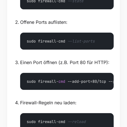
sudo firewall-cmd 
--state
Offene Ports auflisten:
sudo firewall-cmd 
--list-ports
Einen Port öffnen (z.B. Port 80 für HTTP):
sudo firewall-
cmd
 --add-port=80/tcp --perman
Firewall-Regeln neu laden:
sudo firewall-cmd 
--reload