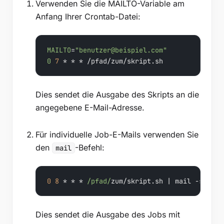
Verwenden Sie die MAILTO-Variable am
Anfang Ihrer Crontab-Datei:
MAILTO
=
"benutzer@beispiel.com"
0
7
 * * * /pfad/zum/skript.sh
Dies sendet die Ausgabe des Skripts an die
angegebene E-Mail-Adresse.
Für individuelle Job-E-Mails verwenden Sie
den
-Befehl:
mail
0
8
 * * * 
/pfad/
zum/skript.
sh
 | mail -s 
"Cro
Dies sendet die Ausgabe des Jobs mit