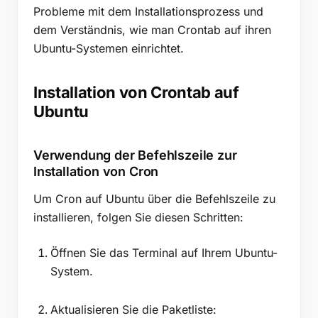
Verwendung von Systemd-Timern
Probleme mit dem Installationsprozess und
dem Verständnis, wie man Crontab auf ihren
At-Befehl für einmalige Aufgabenplanung
Ubuntu-Systemen einrichtet.
Bewährte Praktiken für die Verwendung von Cron in
Ubuntu
Installation von Crontab auf
Ubuntu
Verwendung der Befehlszeile zur
Installation von Cron
Um Cron auf Ubuntu über die Befehlszeile zu
installieren, folgen Sie diesen Schritten:
Öffnen Sie das Terminal auf Ihrem Ubuntu-
System.
Aktualisieren Sie die Paketliste: