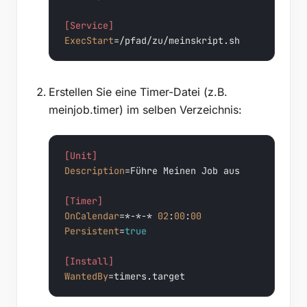
[Service]
ExecStart
=/pfad/zu/meinskript.sh
Erstellen Sie eine Timer-Datei (z.B.
meinjob.timer) im selben Verzeichnis:
[Unit]
Description
=Führe Meinen Job aus

[Timer]
OnCalendar
=*-*-* 
02
:
00
:
00
Persistent
=
true
[Install]
WantedBy
=timers.target