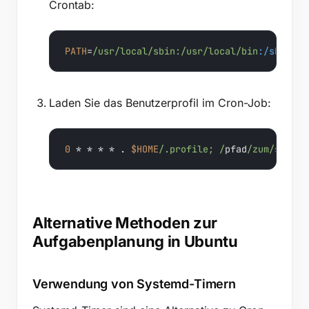
Crontab:
PATH
=
/usr/local
/sbin:/usr
/local/bin
:/sbin
:/b
Laden Sie das Benutzerprofil im Cron-Job:
0
 * * * * . 
$HOME
/.profile; /
pfad
/zum/
skript
Alternative Methoden zur
Aufgabenplanung in Ubuntu
Verwendung von Systemd-Timern