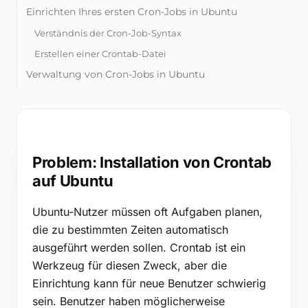
Kostenlose Tools
Einrichten Ihres ersten Cron-Jobs in Ubuntu
Blog
Verständnis der Cron-Job-Syntax
Kontaktieren Sie uns
Erstellen einer Crontab-Datei
Verwaltung von Cron-Jobs in Ubuntu
Wissensdatenbank
Auflisten bestehender Cron-Jobs
Bearbeiten von Cron-Jobs
Anmelden
Löschen von Cron-Jobs
Fortgeschrittene Cron-Nutzung in Ubuntu
Problem: Installation von Crontab
Kostenlos testen
auf Ubuntu
Systemweite Crontab-Dateien
Umleitung der Cron-Job-Ausgabe
Ubuntu-Nutzer müssen oft Aufgaben planen,
Fehlerbehebung bei Cron-Jobs in Ubuntu
die zu bestimmten Zeiten automatisch
Überprüfen von Cron-Protokollen
ausgeführt werden sollen. Crontab ist ein
Häufige Cron-Job-Fehler und Lösungen
Werkzeug für diesen Zweck, aber die
Einrichtung kann für neue Benutzer schwierig
Alternative Methoden zur Aufgabenplanung in
Ubuntu
sein. Benutzer haben möglicherweise