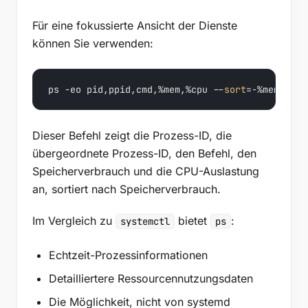
Für eine fokussierte Ansicht der Dienste
können Sie verwenden:
ps -eo pid,ppid,cmd,%mem,%cpu --
sort
=-%mem | 
he
Dieser Befehl zeigt die Prozess-ID, die
übergeordnete Prozess-ID, den Befehl, den
Speicherverbrauch und die CPU-Auslastung
an, sortiert nach Speicherverbrauch.
Im Vergleich zu
bietet
:
systemctl
ps
Echtzeit-Prozessinformationen
Detailliertere Ressourcennutzungsdaten
Die Möglichkeit, nicht von systemd