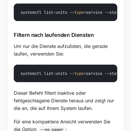
systemctl list-units --
type
=service --state=act
Filtern nach laufenden Diensten
Um nur die Dienste aufzulisten, die gerade
laufen, verwenden Sie:
systemctl list-units --
type
=service --state=run
Dieser Befehl filtert inaktive oder
fehlgeschlagene Dienste heraus und zeigt nur
die an, die auf Ihrem System laufen.
Für eine kompaktere Ansicht verwenden Sie
die Option
:
--no-pager