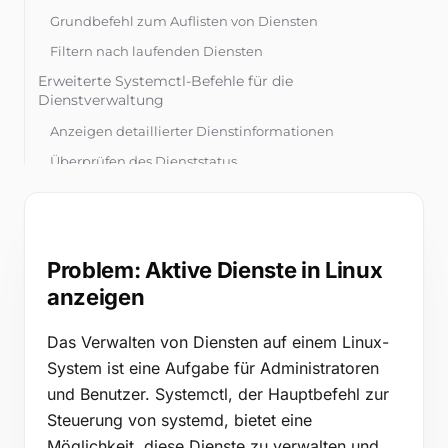
Kostenlose Tools
Grundbefehl zum Auflisten von Diensten
Blog
Filtern nach laufenden Diensten
Kontaktieren Sie uns
Erweiterte Systemctl-Befehle für die
Dienstverwaltung
Wissensdatenbank
Anzeigen detaillierter Dienstinformationen
Überprüfen des Dienststatus
Alternative Methoden zum Auflisten von Diensten
Anmelden
Verwendung des PS-Befehls
Kostenlos testen
Verwendung des Top-Befehls
Problem: Aktive Dienste in Linux
anzeigen
Das Verwalten von Diensten auf einem Linux-
System ist eine Aufgabe für Administratoren
und Benutzer. Systemctl, der Hauptbefehl zur
Steuerung von systemd, bietet eine
Möglichkeit, diese Dienste zu verwalten und