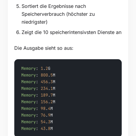
Sortiert die Ergebnisse nach
Speicherverbrauch (höchster zu
niedrigster)
Zeigt die 10 speicherintensivsten Dienste an
Die Ausgabe sieht so aus:
Memory
: 
1
.
2
Memory
: 
800
.
5
Memory
: 
456
.
3
Memory
: 
234
.
1
Memory
: 
189
.
7
Memory
: 
156
.
2
Memory
: 
98
.
4
Memory
: 
76
.
9
Memory
: 
54
.
3
Memory
: 
43
.
8
M