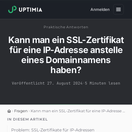
Anmelden
Praktische Antworten
Preise
Kann man ein SSL-Zertifikat
Verfügbarkeits-Monitoring
für eine IP-Adresse anstelle
Geschwindigkeits-Monitoring
eines Domainnamens
Real User Monitoring
haben?
Web-Transaktions-Monitoring
Veröffentlicht 27. August 2024
·
5 Minuten lesen
SSL-Monitoring
Domain-Monitoring
Viren-Monitoring
Fragen
Kann man ein SSL-Zertifikat für eine IP-Adresse anstelle eines Domainnamens haben?
IN DIESEM ARTIKEL
Öffentliche Statusseite
Problem: SSL-Zertifikate für IP-Adressen