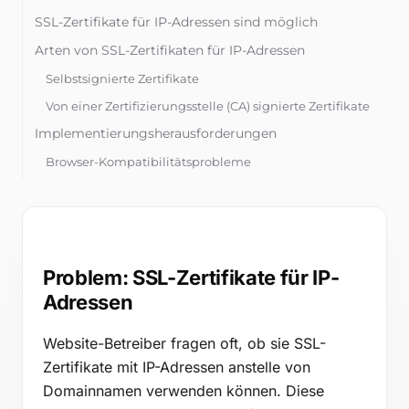
Kostenlose Tools
SSL-Zertifikate für IP-Adressen sind möglich
Blog
Arten von SSL-Zertifikaten für IP-Adressen
Kontaktieren Sie uns
Selbstsignierte Zertifikate
Von einer Zertifizierungsstelle (CA) signierte Zertifikate
Wissensdatenbank
Implementierungsherausforderungen
Browser-Kompatibilitätsprobleme
Anmelden
Komplexität der Zertifikatsvalidierung
Kostenlos testen
Alternative Lösungen
Verwendung eines vollständig qualifizierten
Domainnamens (FQDN)
Problem: SSL-Zertifikate für IP-
Wildcard-Zertifikate für mehrere IP-Adressen
Adressen
Website-Betreiber fragen oft, ob sie SSL-
Zertifikate mit IP-Adressen anstelle von
Domainnamen verwenden können. Diese