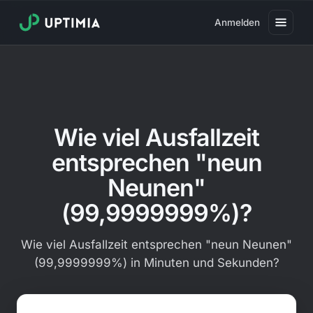
Anmelden
Preise
Verfügbarkeits-Monitoring
Geschwindigkeits-Monitoring
Wie viel Ausfallzeit
Real User Monitoring
entsprechen "neun
Web-Transaktions-Monitoring
Neunen"
SSL-Monitoring
(99,9999999%)?
Domain-Monitoring
Wie viel Ausfallzeit entsprechen "neun Neunen"
Viren-Monitoring
(99,9999999%) in Minuten und Sekunden?
Öffentliche Statusseite
SLA-Wert eingeben (z. B. 99,9)