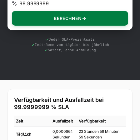
Kostenlose Tools
Blog
BERECHNEN
Kontaktieren Sie uns
Wissensdatenbank
Jeder SLA-Prozentsatz
Zeiträume von täglich bis jährlich
Sofort, ohne Anmeldung
Anmelden
Kostenlos testen
Verfügbarkeit und Ausfallzeit bei
99.9999999
% SLA
Zeit
Ausfallzeit
Verfügbarkeit
0,0000864
23 Stunden 59 Minuten
Täglich
Sekunden
59 Sekunden