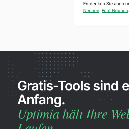
Entdecken Sie auch u
Neunen
,
Fünf Neunen
Gratis-Tools sind e
Anfang.
Uptimia hält Ihre We
Laufen.