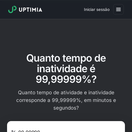
Iniciar sessão
Preços
Monitorização de disponibilidade de sites
Monitorização de desempenho de sites
Quanto tempo de
Monitorização de utilizadores reais
inatividade é
Monitorização de transações em sites
99,99999%?
Monitorização de certificados SSL
Quanto tempo de atividade e inatividade
Monitorização de expiração de domínio
corresponde a 99,99999%, em minutos e
segundos?
Monitorização antivírus
Página de estado pública
Introduza o nível de SLA (ex.: 9