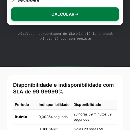
Ferramentas gratuitas
Blog
CALCULAR
Contacte-nos
Base de conhecimento
Qualquer percentagem de SLA
De diário a anual
Instantâneo, sem registo
Iniciar sessão
Comece gratuitamente
Disponibilidade e indisponibilidade com
SLA de
99.99999
%
Período
Indisponibilidade
Disponibilidade
23 horas 59 minutos 59
Diário
0,00864 segundo
segundos
0,06064615
6 dias 23 horas 59