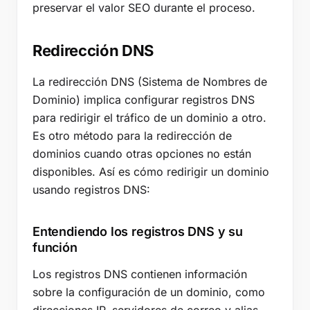
preservar el valor SEO durante el proceso.
¿Cuál es la diferencia entre una redirección 301 y un
registro CNAME para la redirección de dominios?
Monitoreo de dominios
Redirección DNS
Herramientas de monitoreo de redirecciones
La redirección DNS (Sistema de Nombres de
Herramientas de monitoreo de caducidad
Dominio) implica configurar registros DNS
Puntos clave
para redirigir el tráfico de un dominio a otro.
Es otro método para la redirección de
dominios cuando otras opciones no están
disponibles. Así es cómo redirigir un dominio
usando registros DNS:
Entendiendo los registros DNS y su
función
Los registros DNS contienen información
sobre la configuración de un dominio, como