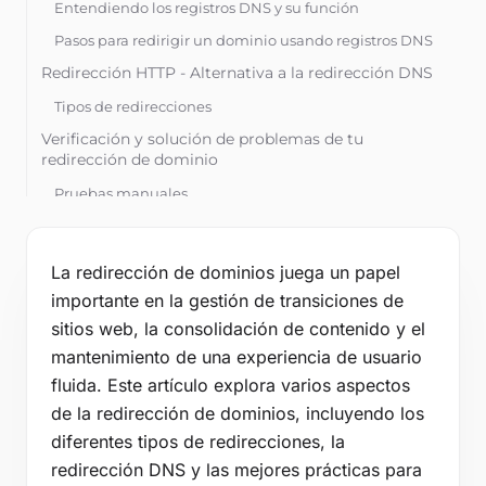
Herramientas
Entendiendo los registros DNS y su función
Pasos para redirigir un dominio usando registros DNS
Blog
Redirección HTTP - Alternativa a la redirección DNS
Contacto
Tipos de redirecciones
Base de Conocimientos
Verificación y solución de problemas de tu
redirección de dominio
Pruebas manuales
Iniciar sesión
Herramientas en línea para probar redirecciones
Iniciar prueba gratuita
Solución de problemas comunes
La redirección de dominios juega un papel
Consideraciones de SEO y mejores prácticas
importante en la gestión de transiciones de
Impacto en el SEO
sitios web, la consolidación de contenido y el
mantenimiento de una experiencia de usuario
Mejores prácticas para el mantenimiento del SEO
fluida. Este artículo explora varios aspectos
Preguntas frecuentes
de la redirección de dominios, incluyendo los
¿Cuánto tarda la redirección DNS en propagarse?
diferentes tipos de redirecciones, la
¿Puedo redirigir un dominio usando DNS sin cambiar
redirección DNS y las mejores prácticas para
la URL en el navegador?