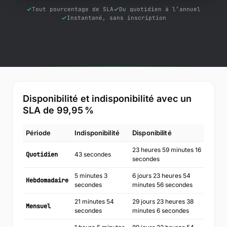
Outils gratuits
Tout pourcentage de SLA
Du quotidien à l’annuel
Instantané, sans inscription
Blog
Contactez-nous
Base de connaissances
Connexion
Disponibilité et indisponibilité avec un
SLA de
99,95
%
Essai gratuit
Période
Indisponibilité
Disponibilité
23 heures 59 minutes 16
Quotidien
43 secondes
secondes
5 minutes 3
6 jours 23 heures 54
Hebdomadaire
secondes
minutes 56 secondes
21 minutes 54
29 jours 23 heures 38
Mensuel
secondes
minutes 6 secondes