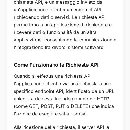
chiamata API, è un messaggio inviato da
Importanza del Testing API
un'applicazione client a un endpoint API,
Come Testare le Chiamate API
richiedendo dati o servizi. Le richieste API
Tipi di Test API
permettono a un'applicazione di richiedere e
Esempi Pratici di Chiamate API in Azione
ricevere dati o funzionalità da un'altra
applicazione, consentendo la comunicazione e
Prenotare un Volo
l'integrazione tra diversi sistemi software.
Pubblicare sui Social Media
Elaborare Pagamenti
Come Funzionano le Richieste API
Punti Chiave
Quando si effettua una richiesta API,
l'applicazione client invia una richiesta a uno
specifico endpoint API, identificato da un URL
unico. La richiesta include un metodo HTTP
(come GET, POST, PUT o DELETE) che indica
l'azione da eseguire sulla risorsa.
Alla ricezione della richiesta, il server API la