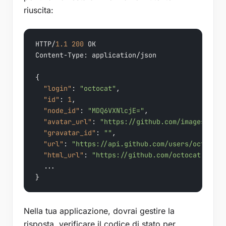
riuscita:
HTTP/
1.1
200
 OK

Content-Type
:
 application/json

{
"login"
:
"octocat"
,
"id"
:
1
,
"node_id"
:
"MDQ6VXNlcjE="
,
"avatar_url"
:
"https://github.com/images/erro
"gravatar_id"
:
""
,
"url"
:
"https://api.github.com/users/octocat"
"html_url"
:
"https://github.com/octocat"
,
}
Nella tua applicazione, dovrai gestire la
risposta, verificare il codice di stato per