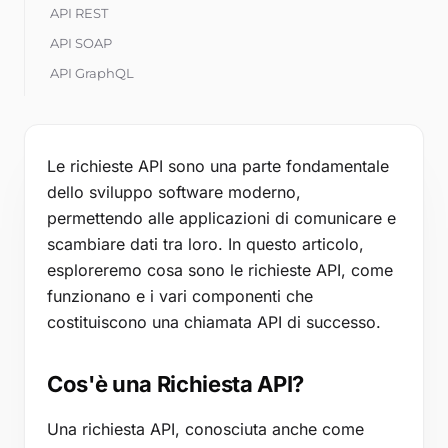
Strumenti gratuiti
API REST
Blog
API SOAP
API GraphQL
Contattaci
Webhook
Base di conoscenza
Componenti di una Richiesta API
Le richieste API sono una parte fondamentale
Metodi HTTP
dello sviluppo software moderno,
Accedi
Header
permettendo alle applicazioni di comunicare e
Corpo della Richiesta
Inizia la prova gratuita
scambiare dati tra loro. In questo articolo,
Chiavi API e Token di Accesso
esploreremo cosa sono le richieste API, come
Come Effettuare Chiamate API
funzionano e i vari componenti che
Trovare l'Endpoint API
costituiscono una chiamata API di successo.
Formulare la Richiesta
Inviare la Richiesta API
Cos'è una Richiesta API?
Gestire la Risposta API
Una richiesta API, conosciuta anche come
Testare le Richieste API