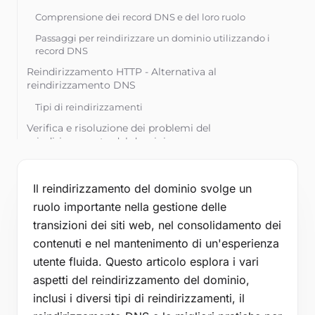
Strumenti gratuiti
Comprensione dei record DNS e del loro ruolo
Blog
Passaggi per reindirizzare un dominio utilizzando i
record DNS
Contattaci
Reindirizzamento HTTP - Alternativa al
Base di conoscenza
reindirizzamento DNS
Tipi di reindirizzamenti
Verifica e risoluzione dei problemi del
Accedi
reindirizzamento del dominio
Test manuale
Inizia la prova gratuita
Strumenti online per il test dei reindirizzamenti
Il reindirizzamento del dominio svolge un
ruolo importante nella gestione delle
Risoluzione dei problemi comuni
transizioni dei siti web, nel consolidamento dei
Considerazioni SEO e migliori pratiche
contenuti e nel mantenimento di un'esperienza
Impatto sulla SEO
utente fluida. Questo articolo esplora i vari
Migliori pratiche per il mantenimento SEO
aspetti del reindirizzamento del dominio,
Domande comuni
inclusi i diversi tipi di reindirizzamenti, il
Quanto tempo ci vuole per la propagazione del