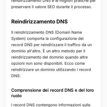
reindirizzamento DNS e le migliori pratiche per
reindirizzamento DNS?
preservare il valore SEO durante il processo.
Posso reindirizzare un dominio utilizzando DNS senza
cambiare l'URL nel browser?
Reindirizzamento DNS
Qual è la differenza tra un reindirizzamento 301 e un
record CNAME per il reindirizzamento del dominio?
Il reindirizzamento DNS (Domain Name
Monitoraggio dei domini
System) comporta la configurazione dei
Strumenti di monitoraggio dei reindirizzamenti
record DNS per reindirizzare il traffico da un
Strumenti di monitoraggio della scadenza
dominio all'altro. È un altro metodo per il
Punti chiave
reindirizzamento del dominio quando altre
opzioni non sono disponibili. Ecco come
reindirizzare un dominio utilizzando i record
DNS:
Comprensione dei record DNS e del loro
ruolo
I record DNS contengono informazioni sulle