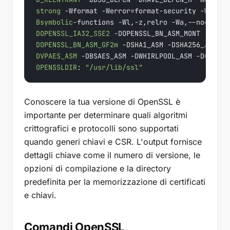
strong
 -Wformat -Werror=format-security -Wdate-
Bsymbolic
DOPENSSL_IA32_SSE2
DOPENSSL_BN_ASM_GF2m
DVPAES_ASM
OPENSSLDIR
: 
"/usr/lib/ssl"
Conoscere la tua versione di OpenSSL è
importante per determinare quali algoritmi
crittografici e protocolli sono supportati
quando generi chiavi e CSR. L'output fornisce
dettagli chiave come il numero di versione, le
opzioni di compilazione e la directory
predefinita per la memorizzazione di certificati
e chiavi.
Comandi OpenSSL