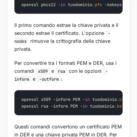
openssl pkcs12 -
in
 tuodominio
.pfx
 -nokeys -clce
Il primo comando estrae la chiave privata e il
secondo estrae il certificato. L'opzione
-
rimuove la crittografia della chiave
nodes
privata.
Per convertire tra i formati PEM e DER, usa i
comandi
e
con le opzioni
x509
rsa
-
e
:
inform
-outform
openssl x509 -inform PEM -
in
 tuodominio
.crt
 -ou
openssl rsa -inform PEM -
in
 tuodominio
.key
 -out
Questi comandi convertono un certificato PEM
in DER e una chiave privata PEM in DER. Per