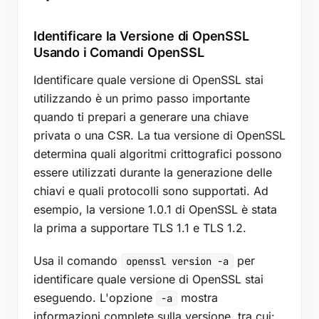
Identificare le Versioni e le Configurazioni TLS
Identificare la Versione di OpenSSL
Migliori Pratiche
Usando i Comandi OpenSSL
Gestire in Modo Sicuro le Chiavi Private e i Certificati
Identificare quale versione di OpenSSL stai
Mantenere OpenSSL Aggiornato
utilizzando è un primo passo importante
Monitoraggio dei Certificati SSL
quando ti prepari a generare una chiave
Punti Chiave
privata o una CSR. La tua versione di OpenSSL
determina quali algoritmi crittografici possono
essere utilizzati durante la generazione delle
chiavi e quali protocolli sono supportati. Ad
esempio, la versione 1.0.1 di OpenSSL è stata
la prima a supportare TLS 1.1 e TLS 1.2.
Usa il comando
per
openssl version -a
identificare quale versione di OpenSSL stai
eseguendo. L'opzione
mostra
-a
informazioni complete sulla versione, tra cui: