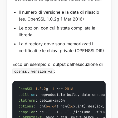
Il numero di versione e la data di rilascio
(es. OpenSSL 1.0.2g 1 Mar 2016)
Le opzioni con cui è stata compilata la
libreria
La directory dove sono memorizzati i
certificati e le chiavi private (OPENSSLDIR)
Ecco un esempio di output dall'esecuzione di
:
openssl version -a
OpenSSL
1
.
0
.
2
g  
1
 Mar 
2016
built
on
platform
options
:  bn(
64
,
64
) rc4(
16
x,int) des(idx,cisc,
1
compiler
D_REENTRANT