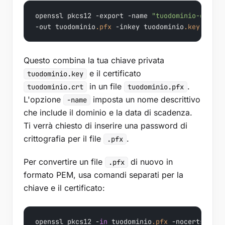
openssl pkcs12 -export -name 
"tuodominio-digice
-out tuodominio
.pfx
 -inkey tuodominio
.key
 -
in
 t
Questo combina la tua chiave privata
e il certificato
tuodominio.key
in un file
.
tuodominio.crt
tuodominio.pfx
L'opzione
imposta un nome descrittivo
-name
che include il dominio e la data di scadenza.
Ti verrà chiesto di inserire una password di
crittografia per il file
.
.pfx
Per convertire un file
di nuovo in
.pfx
formato PEM, usa comandi separati per la
chiave e il certificato:
openssl pkcs12 -
in
 tuodominio
.pfx
 -nocerts -out