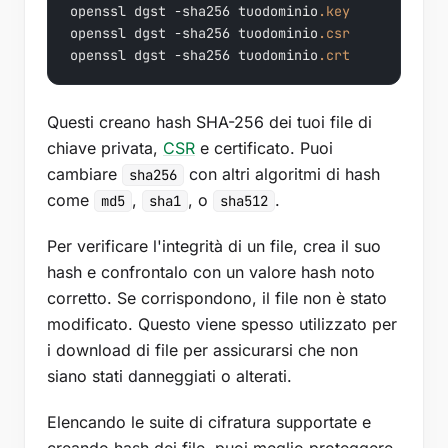
openssl dgst -sha256 tuodominio
.key
openssl dgst -sha256 tuodominio
.csr
openssl dgst -sha256 tuodominio
.crt
Questi creano hash SHA-256 dei tuoi file di
chiave privata,
CSR
e certificato. Puoi
cambiare
con altri algoritmi di hash
sha256
come
,
, o
.
md5
sha1
sha512
Per verificare l'integrità di un file, crea il suo
hash e confrontalo con un valore hash noto
corretto. Se corrispondono, il file non è stato
modificato. Questo viene spesso utilizzato per
i download di file per assicurarsi che non
siano stati danneggiati o alterati.
Elencando le suite di cifratura supportate e