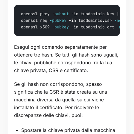
openssl pkey 
-pubout
-in
 tuodominio.key | opens
openssl req 
-pubkey
-in
 tuodominio.csr 
-noout
 |
openssl x509 
-pubkey
-in
 tuodominio.crt 
-noout
Esegui ogni comando separatamente per
ottenere tre hash. Se tutti gli hash sono uguali,
le chiavi pubbliche corrispondono tra la tua
chiave privata, CSR e certificato.
Se gli hash non corrispondono, spesso
significa che la CSR è stata creata su una
macchina diversa da quella su cui viene
installato il certificato. Per risolvere le
discrepanze delle chiavi, puoi:
Spostare la chiave privata dalla macchina