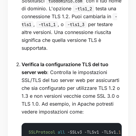
Sostituisci
con il tuo nome
tuodominio.com
di dominio. L'opzione
testa una
-tls1_2
connessione TLS 1.2. Puoi cambiarla in
-
,
, o
per testare
tls1
-tls1_1
-tls1_3
altre versioni. Una connessione riuscita
significa che quella versione TLS è
supportata.
Verifica la configurazione TLS del tuo
server web
: Controlla le impostazioni
SSL/TLS del tuo server web per assicurarti
che sia configurato per utilizzare TLS 1.2 o
1.3 e non versioni vecchie come SSL 3.0 o
TLS 1.0. Ad esempio, in Apache potresti
vedere impostazioni come:
SSLProtocol
all
 -SSLv3 -TLSv1 -TLSv1.
1