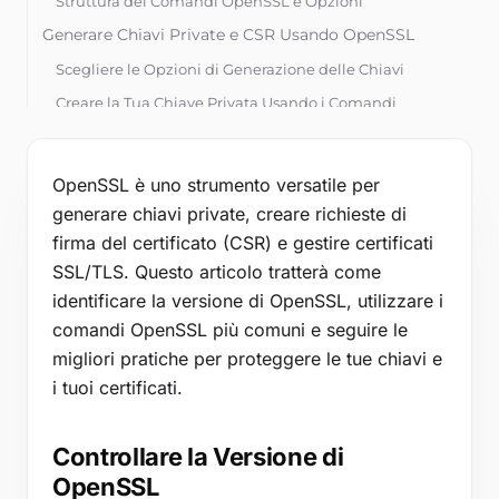
Strumenti gratuiti
Struttura dei Comandi OpenSSL e Opzioni
Generare Chiavi Private e CSR Usando OpenSSL
Blog
Scegliere le Opzioni di Generazione delle Chiavi
Contattaci
Creare la Tua Chiave Privata Usando i Comandi
OpenSSL
Base di conoscenza
Ottenere la Tua Chiave Pubblica dalla Chiave Privata
OpenSSL è uno strumento versatile per
Creare la Tua CSR
generare chiavi private, creare richieste di
Accedi
Controllare le Informazioni della CSR
firma del certificato (CSR) e gestire certificati
Gestire i Certificati
Inizia la prova gratuita
SSL/TLS. Questo articolo tratterà come
Visualizzare le Informazioni del Certificato
identificare la versione di OpenSSL, utilizzare i
Verificare che le Tue Chiavi Corrispondano
comandi OpenSSL più comuni e seguire le
migliori pratiche per proteggere le tue chiavi e
Convertire i Formati dei Certificati
i tuoi certificati.
Elencare le Suite di Cifratura
Creare e Controllare Hash
Controllare la Versione di
Debugging e Risoluzione dei Problemi
OpenSSL
Problemi Comuni di OpenSSL e Loro Soluzioni