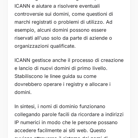
ICANN e aiutare a risolvere eventuali
controversie sui domini, come questioni di
marchi registrati o problemi di utilizzo. Ad
esempio, alcuni domini possono essere
riservati all'uso solo da parte di aziende o
organizzazioni qualificate.
ICANN gestisce anche il processo di creazione
e lancio di nuovi domini di primo livello.
Stabiliscono le linee guida su come
dovrebbero operare i registry e allocare i
domini.
In sintesi, i nomi di dominio funzionano
collegando parole facili da ricordare a indirizzi
IP numerici in modo che le persone possano
accedere facilmente ai siti web. Questo