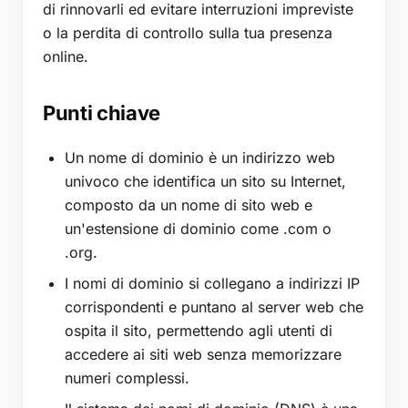
di rinnovarli ed evitare interruzioni impreviste
o la perdita di controllo sulla tua presenza
online.
Punti chiave
Un nome di dominio è un indirizzo web
univoco che identifica un sito su Internet,
composto da un nome di sito web e
un'estensione di dominio come .com o
.org.
I nomi di dominio si collegano a indirizzi IP
corrispondenti e puntano al server web che
ospita il sito, permettendo agli utenti di
accedere ai siti web senza memorizzare
numeri complessi.