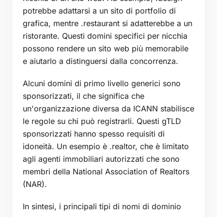
potrebbe adattarsi a un sito di portfolio di
grafica, mentre .restaurant si adatterebbe a un
ristorante. Questi domini specifici per nicchia
possono rendere un sito web più memorabile
e aiutarlo a distinguersi dalla concorrenza.
Alcuni domini di primo livello generici sono
sponsorizzati, il che significa che
un'organizzazione diversa da ICANN stabilisce
le regole su chi può registrarli. Questi gTLD
sponsorizzati hanno spesso requisiti di
idoneità. Un esempio è .realtor, che è limitato
agli agenti immobiliari autorizzati che sono
membri della National Association of Realtors
(NAR).
In sintesi, i principali tipi di nomi di dominio