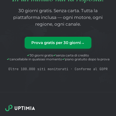
30 giorni gratis. Senza carta. Tutta la
piattaforma inclusa — ogni motore, ogni
regione, ogni canale.
Prova gratis per 30 giorni
→
30 giorni gratis
senza carta di credito
cancellabile in qualsiasi momento
piano gratuito dopo la prova
Oltre 100.000 siti monitorati · Conforme al GDPR