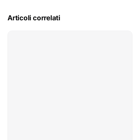
Articoli correlati