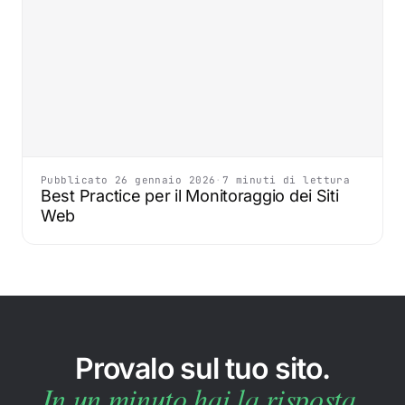
Pubblicato 26 gennaio 2026
·
7 minuti di lettura
Best Practice per il Monitoraggio dei Siti
Web
Provalo sul tuo sito.
In un minuto hai la risposta.