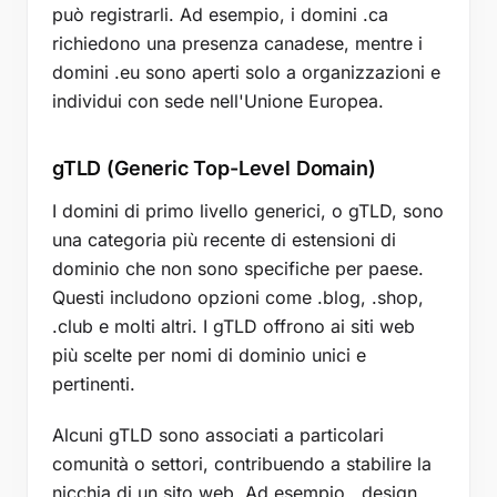
può registrarli. Ad esempio, i domini .ca
richiedono una presenza canadese, mentre i
domini .eu sono aperti solo a organizzazioni e
individui con sede nell'Unione Europea.
gTLD (Generic Top-Level Domain)
I domini di primo livello generici, o gTLD, sono
una categoria più recente di estensioni di
dominio che non sono specifiche per paese.
Questi includono opzioni come .blog, .shop,
.club e molti altri. I gTLD offrono ai siti web
più scelte per nomi di dominio unici e
pertinenti.
Alcuni gTLD sono associati a particolari
comunità o settori, contribuendo a stabilire la
nicchia di un sito web. Ad esempio, .design