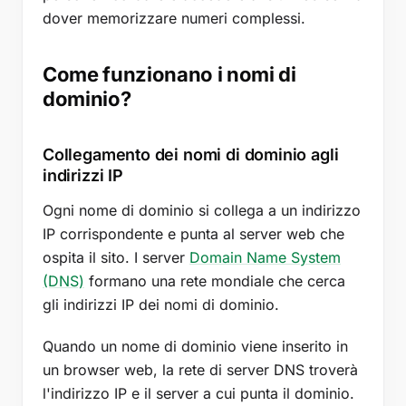
dover memorizzare numeri complessi.
Come funzionano i nomi di
dominio?
Collegamento dei nomi di dominio agli
indirizzi IP
Ogni nome di dominio si collega a un indirizzo
IP corrispondente e punta al server web che
ospita il sito. I server
Domain Name System
(DNS)
formano una rete mondiale che cerca
gli indirizzi IP dei nomi di dominio.
Quando un nome di dominio viene inserito in
un browser web, la rete di server DNS troverà
l'indirizzo IP e il server a cui punta il dominio.