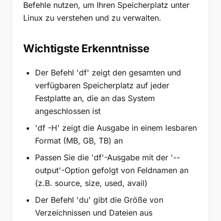
Befehle nutzen, um Ihren Speicherplatz unter
Kombination von Befehlen für eine detaillierte
Analyse
Linux zu verstehen und zu verwalten.
Sortierung von Dateien und Verzeichnissen nach
Größe
Wichtigste Erkenntnisse
Filterung der Ergebnisse nach Größe
Ausschluss von Dateien nach Typ
Der Befehl 'df' zeigt den gesamten und
Der Befehl ls -al
verfügbaren Speicherplatz auf jeder
Festplatte an, die an das System
Beispiel: Große Dateien finden
angeschlossen ist
'df -H' zeigt die Ausgabe in einem lesbaren
Format (MB, GB, TB) an
Passen Sie die 'df'-Ausgabe mit der '--
output'-Option gefolgt von Feldnamen an
(z.B. source, size, used, avail)
Der Befehl 'du' gibt die Größe von
Verzeichnissen und Dateien aus