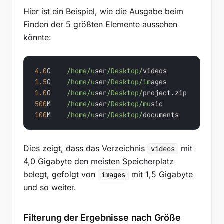
Hier ist ein Beispiel, wie die Ausgabe beim
Finden der 5 größten Elemente aussehen
könnte:
4.0
G    
/home/u
ser
/Desktop/
1.5
G    
/home/u
ser
/Desktop/im
1.0
G    
/home/u
ser
/Desktop/
500
M    
/home/u
ser
/Desktop/mu
100
M    
/home/u
ser
/Desktop/
documents
Dies zeigt, dass das Verzeichnis
mit
videos
4,0 Gigabyte den meisten Speicherplatz
belegt, gefolgt von
mit 1,5 Gigabyte
images
und so weiter.
Filterung der Ergebnisse nach Größe