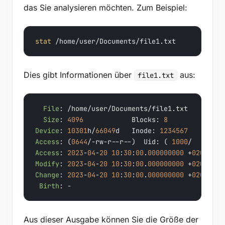
das Sie analysieren möchten. Zum Beispiel:
stat
 /home/user/Documents/file1.txt
Dies gibt Informationen über
aus:
file1.txt
File
: /home/user/Documents/file1.txt

Size
: 
4096
            Blocks: 
8
          IO B
Device
: 
10301
h/
66049
d   Inode: 
1234567
     Link
Access
: (
0644
/-rw-r--r--)  Uid: ( 
1000
/    user
Access
: 
2023
-
04
-
20
10
:
30
:
00
.
000000000
 +
0200
Modify
: 
2023
-
04
-
20
10
:
30
:
00
.
000000000
 +
0200
Change
: 
2023
-
04
-
20
10
:
30
:
00
.
000000000
 +
0200
Birth
: -
Aus dieser Ausgabe können Sie die Größe der