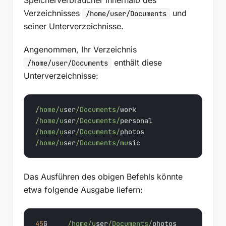
Speicherverbraucher innerhalb des
Verzeichnisses
und
/home/user/Documents
seiner Unterverzeichnisse.
Angenommen, Ihr Verzeichnis
enthält diese
/home/user/Documents
Unterverzeichnisse:
/home/u
ser
/Documents/
/home/u
ser
/Documents/
/home/u
ser
/Documents/
/home/u
ser
/Documents/mu
sic
Das Ausführen des obigen Befehls könnte
etwa folgende Ausgabe liefern:
45
G     
/home/u
ser
/Documents/