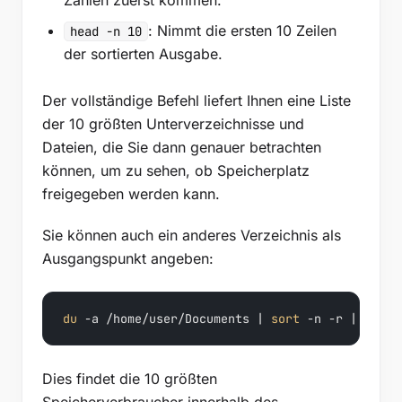
Zahlen zuerst kommen.
: Nimmt die ersten 10 Zeilen
head -n 10
der sortierten Ausgabe.
Der vollständige Befehl liefert Ihnen eine Liste
der 10 größten Unterverzeichnisse und
Dateien, die Sie dann genauer betrachten
können, um zu sehen, ob Speicherplatz
freigegeben werden kann.
Sie können auch ein anderes Verzeichnis als
Ausgangspunkt angeben:
du
 -a /home/user/Documents | 
sort
 -n -r | 
head
 
Dies findet die 10 größten