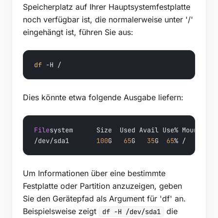
Speicherplatz auf Ihrer Hauptsystemfestplatte
noch verfügbar ist, die normalerweise unter '/'
eingehängt ist, führen Sie aus:
df
 -H /
Dies könnte etwa folgende Ausgabe liefern:
File
system
      Size  Used Avail Use% Mounted 
o
/dev/sda1       
100
G   
65
G   
35
G  
65
% /
Um Informationen über eine bestimmte
Festplatte oder Partition anzuzeigen, geben
Sie den Gerätepfad als Argument für 'df' an.
Beispielsweise zeigt
die
df -H /dev/sda1