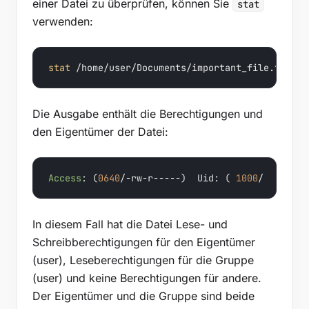
einer Datei zu überprüfen, können Sie
stat
verwenden:
stat
 /home/user/Documents/important_file.txt
Die Ausgabe enthält die Berechtigungen und
den Eigentümer der Datei:
Access
: (
0640
/-rw-r-----)  Uid: ( 
1000
/    user
In diesem Fall hat die Datei Lese- und
Schreibberechtigungen für den Eigentümer
(user), Leseberechtigungen für die Gruppe
(user) und keine Berechtigungen für andere.
Der Eigentümer und die Gruppe sind beide