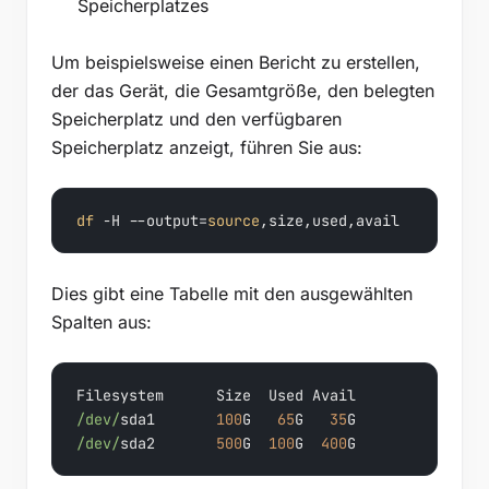
Speicherplatzes
Um beispielsweise einen Bericht zu erstellen,
der das Gerät, die Gesamtgröße, den belegten
Speicherplatz und den verfügbaren
Speicherplatz anzeigt, führen Sie aus:
df
 -H --output=
source
,size,used,avail
Dies gibt eine Tabelle mit den ausgewählten
Spalten aus:
/dev/
sda1       
100
G   
65
G   
35
/dev/
sda2       
500
G  
100
G  
400
G