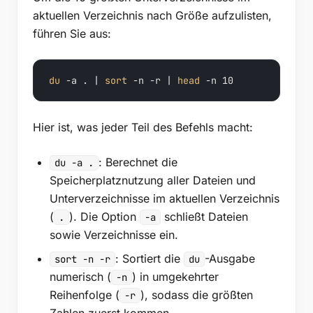
aktuellen Verzeichnis nach Größe aufzulisten,
führen Sie aus:
du
 -a . | 
sort
 -n -r | 
head
 -n 10
Hier ist, was jeder Teil des Befehls macht:
: Berechnet die
du -a .
Speicherplatznutzung aller Dateien und
Unterverzeichnisse im aktuellen Verzeichnis
(
). Die Option
schließt Dateien
.
-a
sowie Verzeichnisse ein.
: Sortiert die
-Ausgabe
sort -n -r
du
numerisch (
) in umgekehrter
-n
Reihenfolge (
), sodass die größten
-r