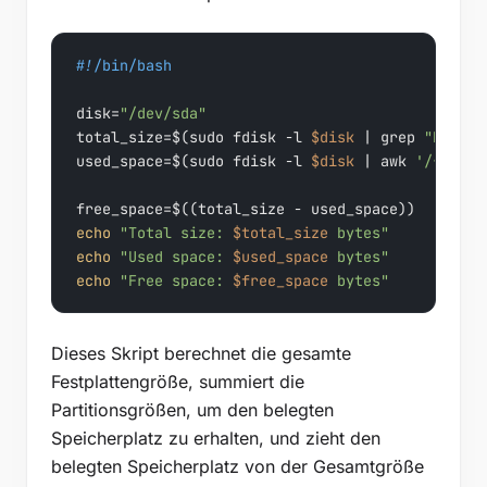
#!/bin/bash
disk=
"/dev/sda"
total_size=$(sudo fdisk -l 
$disk
 | grep 
"Disk 
$
used_space=$(sudo fdisk -l 
$disk
 | awk 
'/^\/dev
echo
"Total size: 
$total_size
 bytes"
echo
"Used space: 
$used_space
 bytes"
echo
"Free space: 
$free_space
 bytes"
Dieses Skript berechnet die gesamte
Festplattengröße, summiert die
Partitionsgrößen, um den belegten
Speicherplatz zu erhalten, und zieht den
belegten Speicherplatz von der Gesamtgröße