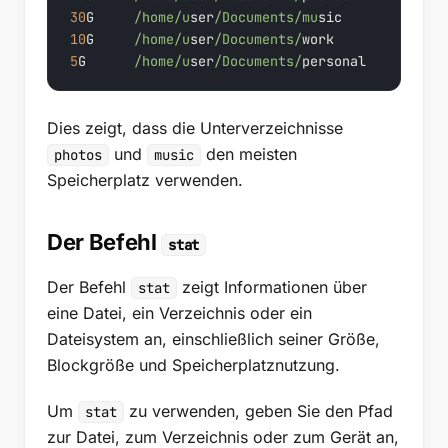
30
G     
/home/u
ser
/Documents/mu
10
G     
/home/u
ser
/Documents/
5
G      
/home/u
ser
/Documents/
personal
Dies zeigt, dass die Unterverzeichnisse
und
den meisten
photos
music
Speicherplatz verwenden.
Der Befehl
stat
Der Befehl
zeigt Informationen über
stat
eine Datei, ein Verzeichnis oder ein
Dateisystem an, einschließlich seiner Größe,
Blockgröße und Speicherplatznutzung.
Um
zu verwenden, geben Sie den Pfad
stat
zur Datei, zum Verzeichnis oder zum Gerät an,