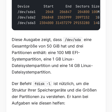
Device       Start      End  Sectors Size Type

/dev/sda1     
2048
206847
204800
100
M EFI S
/dev/sda2   
206848
2303999
2097152
1
G Linux
/dev/sda3  
2304000
31457279
29153280
14
G Linux
Diese Ausgabe zeigt, dass
eine
/dev/sda
Gesamtgröße von 50 GiB hat und drei
Partitionen enthält: eine 100 MB EFI-
Systempartition, eine 1 GB Linux-
Dateisystempartition und eine 14 GB Linux-
Dateisystempartition.
Der Befehl
ist nützlich, um die
fdisk -l
Struktur Ihrer Speichergeräte und die Größen
der Partitionen zu verstehen. Er kann bei
Aufgaben wie diesen helfen: