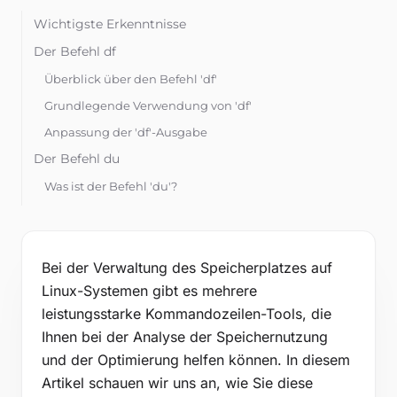
Kostenlose Tools
Wichtigste Erkenntnisse
Blog
Der Befehl df
Kontaktieren Sie uns
Überblick über den Befehl 'df'
Wissensdatenbank
Grundlegende Verwendung von 'df'
Anpassung der 'df'-Ausgabe
Der Befehl du
Anmelden
Was ist der Befehl 'du'?
Kostenlos testen
So verwenden Sie 'du'
Die größten Verzeichnisse mit 'du' finden
Der Befehl stat
Bei der Verwaltung des Speicherplatzes auf
Linux-Systemen gibt es mehrere
Beispiel: Überprüfung von Dateiberechtigungen und
Eigentümern
leistungsstarke Kommandozeilen-Tools, die
Ihnen bei der Analyse der Speichernutzung
Der Befehl fdisk -l
und der Optimierung helfen können. In diesem
Beispiel: Identifizierung der gesamten
Festplattengröße und des freien Speicherplatzes
Artikel schauen wir uns an, wie Sie diese