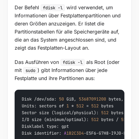
Der Befehl
wird verwendet, um
fdisk -l
Informationen über Festplattenpartitionen und
deren Größen anzuzeigen. Er listet die
Partitionstabellen für alle Speichergeräte auf,
die an das System angeschlossen sind, und
zeigt das Festplatten-Layout an.
Das Ausführen von
als Root (oder
fdisk -l
mit
) gibt Informationen über jede
sudo
Festplatte und ihre Partitionen aus:
Disk /dev/sda: 
50
 GiB, 
53687091200
 bytes, 
10485
Units: sectors of 
1
 * 
512
 = 
512
 bytes

Sector size (logical/physical): 
512
 bytes / 
512
I/O size (minimum/optimal): 
512
 bytes / 
512
 byt
Disklabel type: gpt

Disk identifier: 
A
1B2C3D4
-E5F6-G7H8-I9J0-K1L2M
3